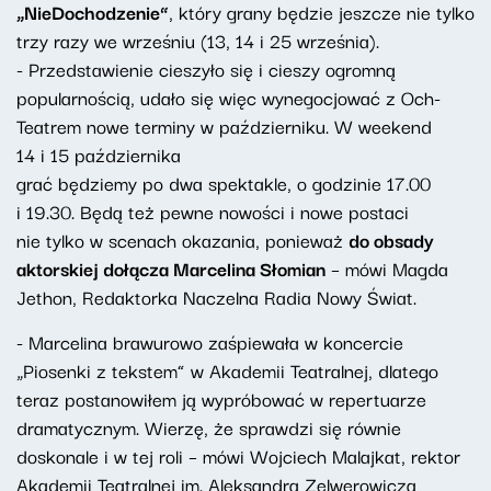
„NieDochodzenie”
, który grany będzie jeszcze nie tylko
trzy razy we wrześniu (13, 14 i 25 września).
- Przedstawienie cieszyło się i cieszy ogromną
popularnością, udało się więc wynegocjować z Och-
Teatrem nowe terminy w październiku. W weekend
14 i 15 października
grać będziemy po dwa spektakle, o godzinie 17.00
i 19.30. Będą też pewne nowości i nowe postaci
nie tylko w scenach okazania, ponieważ
do obsady
aktorskiej dołącza Marcelina Słomian
– mówi Magda
Jethon, Redaktorka Naczelna Radia Nowy Świat.
- Marcelina brawurowo zaśpiewała w koncercie
„Piosenki z tekstem” w Akademii Teatralnej, dlatego
teraz postanowiłem ją wypróbować w repertuarze
dramatycznym. Wierzę, że sprawdzi się równie
doskonale i w tej roli – mówi Wojciech Malajkat, rektor
Akademii Teatralnej im. Aleksandra Zelwerowicza