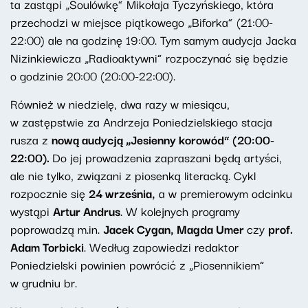
ta zastąpi „Soulówkę” Mikołaja Tyczyńskiego, która
przechodzi w miejsce piątkowego „Biforka” (21:00-
22:00) ale na godzinę 19:00. Tym samym audycja Jacka
Nizinkiewicza „Radioaktywni” rozpoczynać się będzie
o godzinie 20:00 (20:00-22:00).
Również w niedzielę, dwa razy w miesiącu,
w zastępstwie za Andrzeja Poniedzielskiego stacja
rusza z
nową audycją „Jesienny korowód” (20:00-
22:00).
Do jej prowadzenia zapraszani będą artyści,
ale nie tylko, związani z piosenką literacką. Cykl
rozpocznie się
24 września,
a w premierowym odcinku
wystąpi
Artur Andrus
. W kolejnych programy
poprowadzą m.in.
Jacek Cygan, Magda Umer
czy
prof.
Adam Torbicki
. Według zapowiedzi redaktor
Poniedzielski powinien powrócić z „Piosennikiem”
w grudniu br.