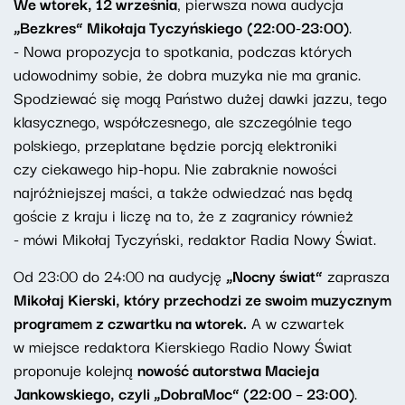
We wtorek, 12 września
, pierwsza nowa audycja
„Bezkres” Mikołaja Tyczyńskiego
(22:00-23:00)
.
- Nowa propozycja to spotkania, podczas których
udowodnimy sobie, że dobra muzyka nie ma granic.
Spodziewać się mogą Państwo dużej dawki jazzu, tego
klasycznego, współczesnego, ale szczególnie tego
polskiego, przeplatane będzie porcją elektroniki
czy ciekawego hip-hopu. Nie zabraknie nowości
najróżniejszej maści, a także odwiedzać nas będą
goście z kraju i liczę na to, że z zagranicy również
- mówi Mikołaj Tyczyński, redaktor Radia Nowy Świat.
Od 23:00 do 24:00 na audycję
„Nocny świat”
zaprasza
Mikołaj Kierski, który przechodzi ze swoim muzycznym
programem z czwartku na wtorek.
A w czwartek
w miejsce redaktora Kierskiego Radio Nowy Świat
proponuje kolejną
nowość autorstwa Macieja
Jankowskiego, czyli „DobraMoc” (22:00 – 23:00)
.