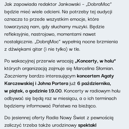
Jak zapowiada redaktor Jankowski – „DobraMoc”
będzie mieć wiele odcieni. Na potrzeby tej audycji
oznacza to przede wszystkim emocje, które
towarzyszą nam, gdy słuchamy muzyki. Będzie
refleksyjnie, nastrojowo, momentami nawet
nostalgicznie. „DobrąMoc” wypełnią nocne brzmienia
z dźwiękami gitar (i nie tylko) w tle.
Po wakacyjnej przerwie wracają
„Koncerty, w holu”
których organizacją zajmuje się Marcelina Słomian.
Zaczniemy bardzo interesującym
koncertem Agaty
Karczewskiej i Johna Portera
już
6 października,
w piątek, o godzinie 19.00
. Koncerty w radiowym holu
odbywać się będą raz w miesiącu, a o ich terminach
będziemy informować Państwa na bieżąco.
Do jesiennej oferty Radia Nowy Świat z pewnością
zaliczyć trzeba także urodzinowy
spektakl