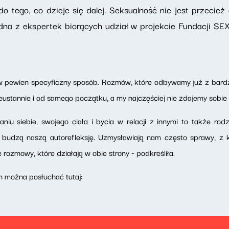
do tego, co dzieje się dalej. Seksualność nie jest przeci
edna z ekspertek biorących udział w projekcie Fundacji SE
w pewien specyficzny sposób. Rozmów, które odbywamy już z bardzo
eustannie i od samego początku, a my najczęściej nie zdajemy sobie
iu siebie, swojego ciała i bycia w relacji z innymi to także rod
e budzą naszą autorefleksję. Uzmysławiają nam często sprawy, z 
rozmowy, które działają w obie strony - podkreśliła.
 można posłuchać tutaj: