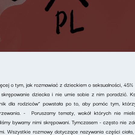
ęcej o tym, jak rozmawiać z dzieckiem o seksualności, 45% p
skrępowanie dziecka i nie umie sobie z nim poradzić. K
nik dla rodziców” powstała po to, aby pomóc tym, któr
jrzewania. - Poruszamy tematy, wokół których nie mieli
aliśmy bywamy nimi skrępowani. Tymczasem - często nie zd
i. Wszystkie rozmowy dotyczące nazywania części ciała, 