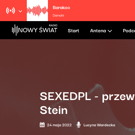
Barakoo
Damahi
Start
Antena
Podc
SEXEDPL - przewo
Stein
24 maja 2022
Lucyna Wardecka