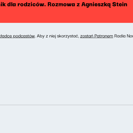
k dla rodziców. Rozmowa z Agnieszką Stein
kładce podcastów
. Aby z niej skorzystać,
zostań Patronem
Radia No