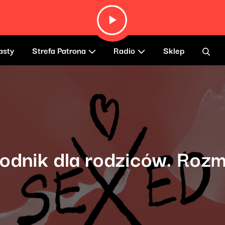
asty
Strefa Patrona
Radio
Sklep
dnik dla rodziców. Roz