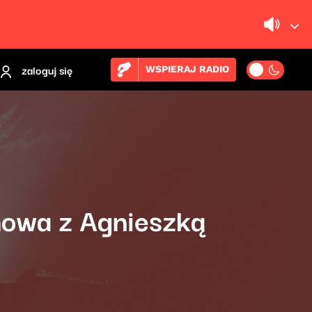
zaloguj się
WSPIERAJ RADIO
mowa z Agnieszką