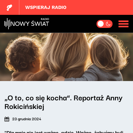
WSPIERAJ RADIO
„O to, co się kocha”. Reportaż Anny
Rokicińskiej
23 grudnia 2024
"Dla mnie nie jest ważne, gdzie. Ważne, żebyśmy byli