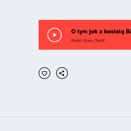
O tym jak z basistą 
Radio Nowy Świat