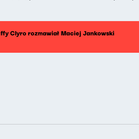
Biffy Clyro rozmawiał Maciej Jankowski