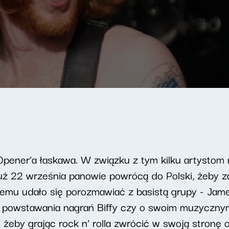
pener’a łaskawa. W związku z tym kilku artystom ni
 już 22 września panowie powrócą do Polski, żeby 
emu udało się porozmawiać z basistą grupy - Jam
e powstawania nagrań Biffy czy o swoim muzycznym 
 żeby grając rock n’ rolla zwrócić w swoją stronę o