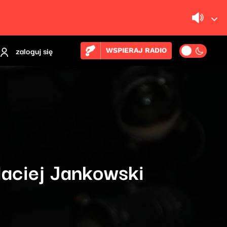
zaloguj się
WSPIERAJ RADIO
Maciej Jankowski