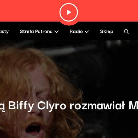
asty
Strefa Patrona
Radio
Sklep
tą Biffy Clyro rozmawiał 