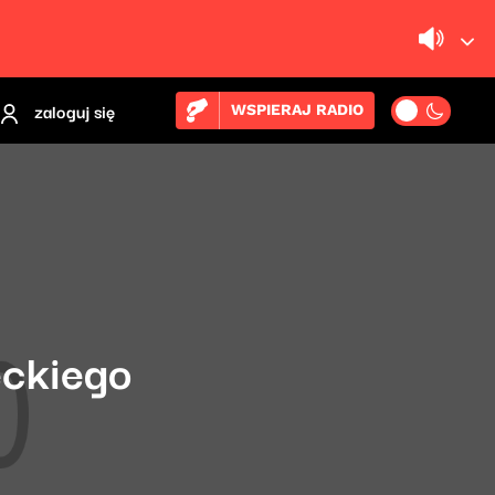
zaloguj się
WSPIERAJ RADIO
eckiego