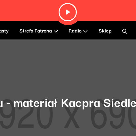
asty
Strefa Patrona
Radio
Sklep
 - materiał Kacpra Siedl