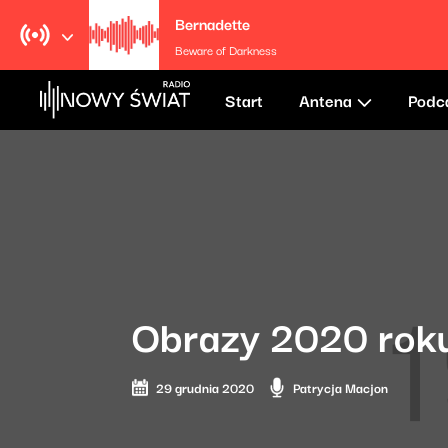
Bernadette
Beware of Darkness
Start
Antena
Podc
Obrazy 2020 roku
29 grudnia 2020
Patrycja Macjon