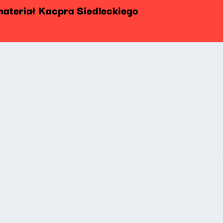
materiał Kacpra Siedleckiego