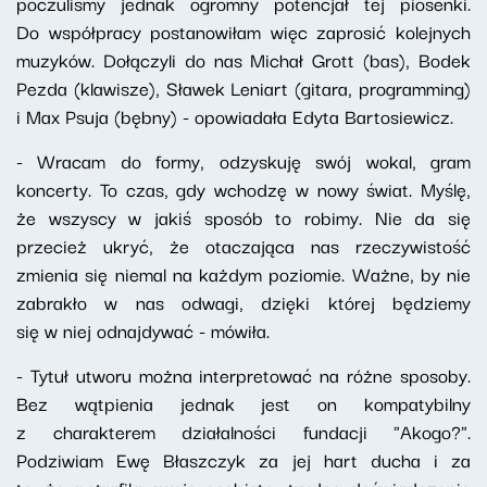
poczuliśmy jednak ogromny potencjał tej piosenki.
Do współpracy postanowiłam więc zaprosić kolejnych
muzyków. Dołączyli do nas Michał Grott (bas), Bodek
Pezda (klawisze), Sławek Leniart (gitara, programming)
i Max Psuja (bębny) - opowiadała Edyta Bartosiewicz.
- Wracam do formy, odzyskuję swój wokal, gram
koncerty. To czas, gdy wchodzę w nowy świat. Myślę,
że wszyscy w jakiś sposób to robimy. Nie da się
przecież ukryć, że otaczająca nas rzeczywistość
zmienia się niemal na każdym poziomie. Ważne, by nie
zabrakło w nas odwagi, dzięki której będziemy
się w niej odnajdywać - mówiła.
- Tytuł utworu można interpretować na różne sposoby.
Bez wątpienia jednak jest on kompatybilny
z charakterem działalności fundacji "Akogo?".
Podziwiam Ewę Błaszczyk za jej hart ducha i za