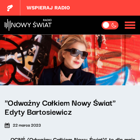
WSPIERAJ RADIO
"Odważny Całkiem Nowy Świat"
Edyty Bartosiewicz
22 marca 2023
- „OCNŚ (Odważny Całkiem Nowy Świat)” to dla mnie