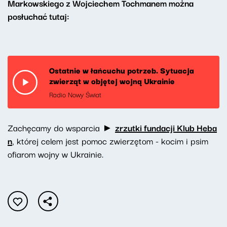
Markowskiego z Wojciechem Tochmanem można
posłuchać tutaj:
Ostatnie w łańcuchu potrzeb. Sytuacja
zwierząt w objętej wojną Ukrainie
Radio Nowy Świat
Zachęcamy do wsparcia ►
zrzutki fundacji Klub Heba
n
, której celem jest pomoc zwierzętom - kocim i psim
ofiarom wojny w Ukrainie.