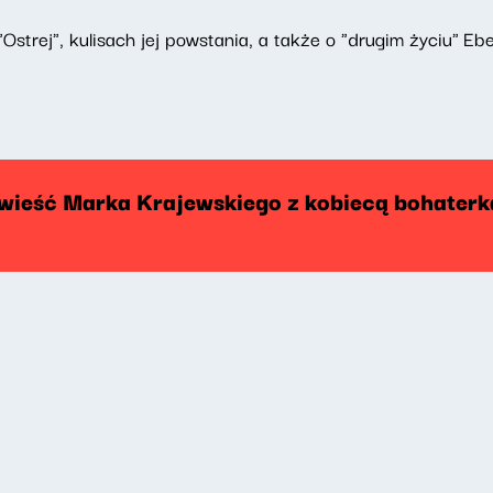
trej", kulisach jej powstania, a także o "drugim życiu"
Ebe
owieść Marka Krajewskiego z kobiecą bohaterk