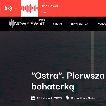
The Power
Snap!
Start
Antena
Podc
"Ostra". Pierwsz
bohaterką
15 listopada 2023
Radio Nowy Świat