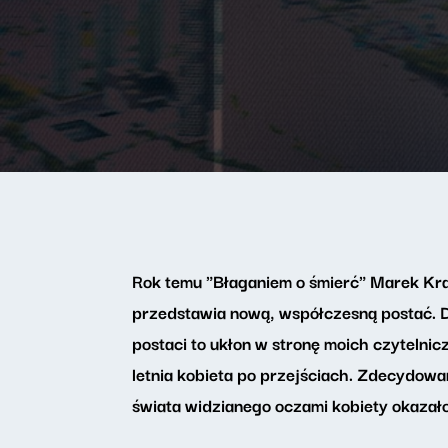
Rok temu "Błaganiem o śmierć" Marek Kra
przedstawia nową, współczesną postać. D
postaci to ukłon w stronę moich czytelnic
letnia kobieta po przejściach. Zdecydow
świata widzianego oczami kobiety okaza