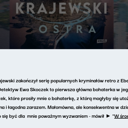
jewski zakończył serię popularnych kryminałów retro z Eb
etektyw Ewa Skoczek to pierwsza główna bohaterka w jego
zek, które prosiły mnie o bohaterkę, z którą mogłyby się u
ana i łagodna zarazem. Małomówna, ale konsekwentna w dzi
ło się być dla mnie poważnym wyzwaniem - mówił ► "
W śro