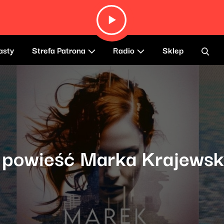
asty
Strefa Patrona
Radio
Sklep
a powieść Marka Krajewsk