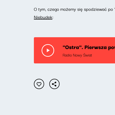
O tym, czego możemy się spodziewać po "Os
Niebudek
:
"Ostra". Pierwsza p
Radio Nowy Świat