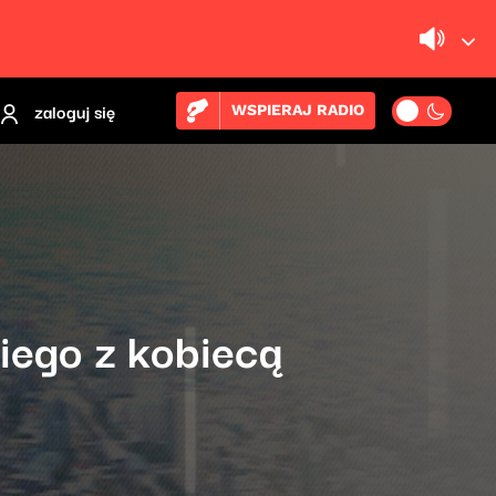
zaloguj się
WSPIERAJ RADIO
iego z kobiecą