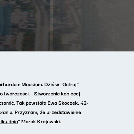
erhardem Mockiem. Dziś w "Ostrej"
 twórczości. - Stworzenie kobiecej
tożsamić. Tak powstała Ewa Skoczek, 42-
ałaniu. Przyznam, że przedstawienie
dku dnia
" Marek Krajewski.