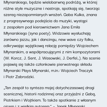
Młynarskiego, będzie wielobarwną podróżą, w której
różne style muzyczne i nastroje, spotkają się, tworząc
szereg niezapomnianych wrażeń. Gaba Kulka, znana
z progresywnego podejścia do muzyki, wystąpi
z zespołem pod kierownictwem Jana Emila
Młynarskiego (syna poety). Widzowie wysłuchają
zarówno jazzu, jak i dancingu, new wave czy folku,
odkrywając wyjątkową relację pomiędzy Wojciechem
Młynarskim, a współpracującymi z nim kompozytorami
(W. Korcz, J. Sent, J. Wasowski, J. Derfel...). Na scenie
pojawią się także członkowie pierwotnego składu
Młynarski Plays Młynarski, m.in.: Wojciech Traczyk
i Piotr Zabrodzki.
„Ten zespół to synteza mojej dotychczasowej drogi
scenicznej, historii rodzinnej oraz przyjaźni z Gabą,
Piotrkiem i Wojtkiem. To także spotkanie z własnym
ojcem i z wielkim autorem.” – Janek Młynarski.