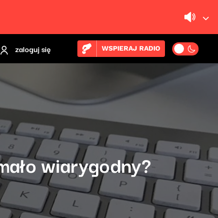
zaloguj się
WSPIERAJ RADIO
 mało wiarygodny?