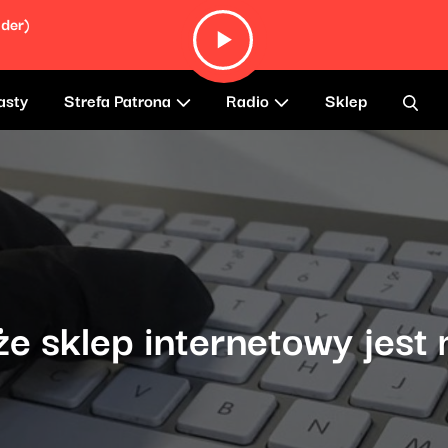
lder)
asty
Strefa Patrona
Radio
Sklep
e sklep internetowy jest