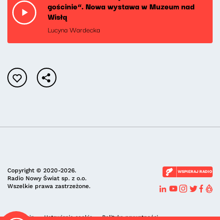
gościnie”. Nowa wystawa w Muzeum nad
Wisłą
Lucyna Wardecka
Copyright © 2020-2026.
WSPIERAJ RADIO
Radio Nowy Świat sp. z o.o.
Wszelkie prawa zastrzeżone.
Regulamin
Ustawienia cookie
Polityka prywatności