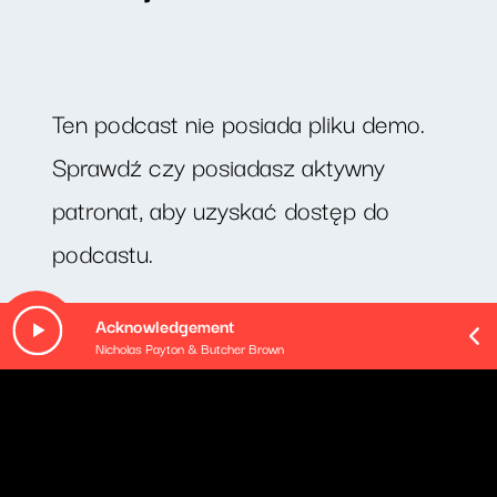
Ten podcast nie posiada pliku demo.
Sprawdź czy posiadasz aktywny
patronat, aby uzyskać dostęp do
podcastu.
Minimalna kwota wpłaty: 20zł
Acknowledgement
Nicholas Payton & Butcher Brown