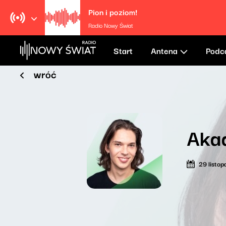
Pion i poziom!
Radio Nowy Świat
Start
Antena
Podc
wróć
Aka
29 listo