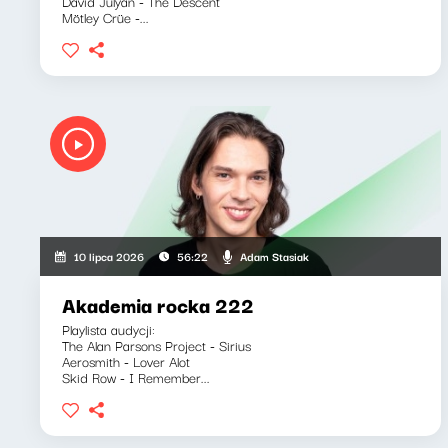
David Julyan - The Descent
Mötley Crüe -...
Adam Stasiak
10 lipca 2026
56:22
Akademia rocka 222
Playlista audycji:
The Alan Parsons Project - Sirius
Aerosmith - Lover Alot
Skid Row - I Remember...