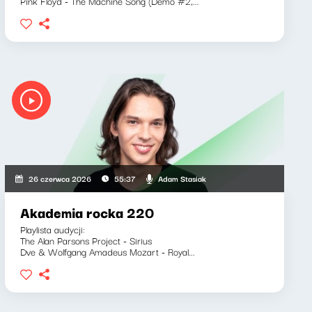
Pink Floyd - The Machine Song (Demo #2,...
Adam Stasiak
26 czerwca 2026
55:37
Akademia rocka 220
Playlista audycji:
The Alan Parsons Project - Sirius
Dve & Wolfgang Amadeus Mozart - Royal...