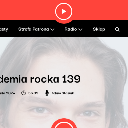
asty
Strefa Patrona
Radio
Sklep
demia rocka 139
pada 2024
56:39
Adam Stasiak