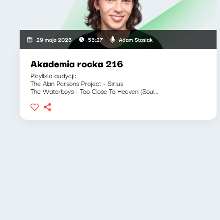
Adam Stasiak
29 maja 2026
55:27
Akademia rocka 216
Playlista audycji:
The Alan Parsons Project - Sirius
The Waterboys - Too Close To Heaven (Soul...