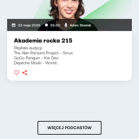
Adam Stasiak
22 maja 2026
56:20
Akademia rocka 215
Playlista audycji:
The Alan Parsons Project - Sirius
GoGo Penguin - Kai Dao
Depeche Mode - World...
WIĘCEJ PODCASTÓW