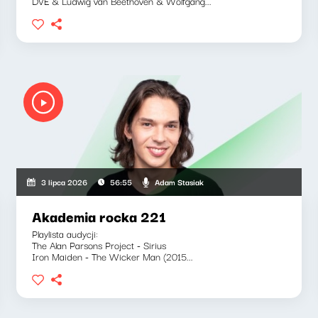
DVE & Ludwig van Beethoven & Wolfgang...
Adam Stasiak
3 lipca 2026
56:55
Akademia rocka 221
Playlista audycji:
The Alan Parsons Project - Sirius
Iron Maiden - The Wicker Man (2015...