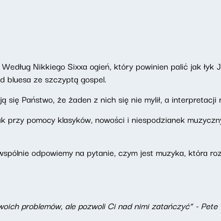
 Według Nikkiego Sixxa ogień, który powinien palić jak łyk J
d bluesa ze szczyptą gospel.
ię Państwo, że żaden z nich się nie mylił, a interpretacji r
k przy pomocy klasyków, nowości i niespodzianek muzyczny
spólnie odpowiemy na pytanie, czym jest muzyka, która ro
twoich problemów, ale pozwoli Ci nad nimi zatańczyć” - Pe