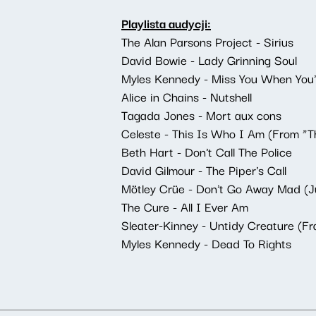
Playlista audycji:
The Alan Parsons Project - Sirius
David Bowie - Lady Grinning Soul
Myles Kennedy - Miss You When You
Alice in Chains - Nutshell
Tagada Jones - Mort aux cons
Celeste - This Is Who I Am (From “T
Beth Hart - Don't Call The Police
David Gilmour - The Piper's Call
Mötley Crüe - Don't Go Away Mad (J
The Cure - All I Ever Am
Sleater-Kinney - Untidy Creature (Fr
Myles Kennedy - Dead To Rights