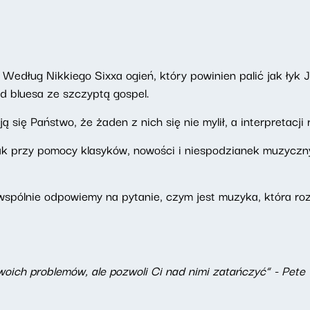
 Według Nikkiego Sixxa ogień, który powinien palić jak łyk J
d bluesa ze szczyptą gospel.
ię Państwo, że żaden z nich się nie mylił, a interpretacji r
k przy pomocy klasyków, nowości i niespodzianek muzyczny
spólnie odpowiemy na pytanie, czym jest muzyka, która ro
twoich problemów, ale pozwoli Ci nad nimi zatańczyć” - Pe