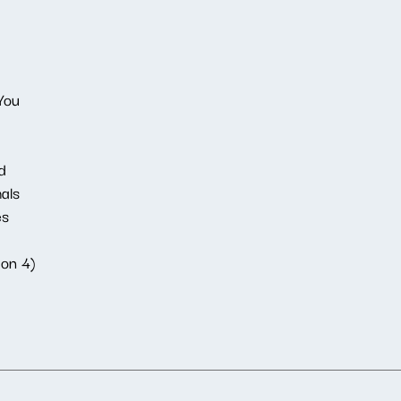
You
d
als
es
ion 4)