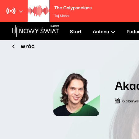
The Calypsonians
Taj Mahal
Start
Antena
Podc
wróć
Aka
6 czerw