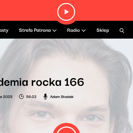
asty
Strefa Patrona
Radio
Sklep
demia rocka 166
ca 2025
56:22
Adam Stasiak