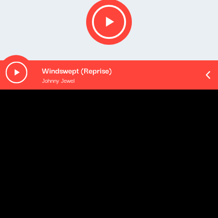
Windswept (Reprise)
Johnny Jewel
O odcinku
Playlista audycji:
The Alan Parsons Project - Sirius
Aerosmith & YUNGBLUD - My Only Angel