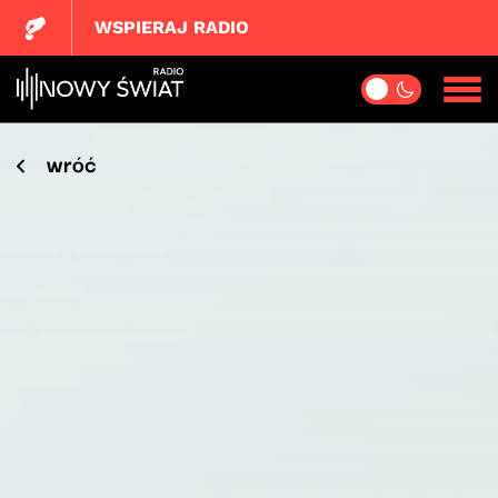
WSPIERAJ RADIO
wróć