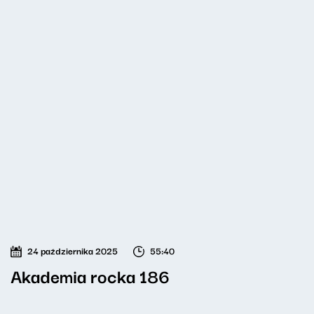
24 października 2025
55:40
Akademia rocka 186