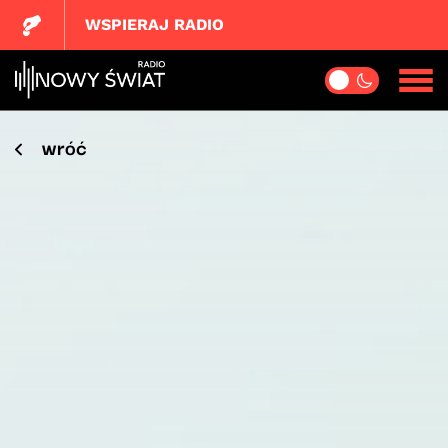
WSPIERAJ RADIO
wróć