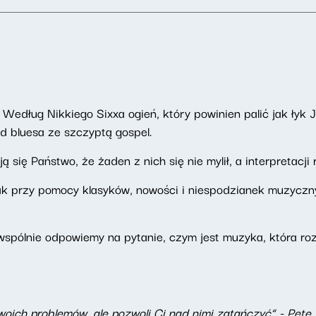
 Według Nikkiego Sixxa ogień, który powinien palić jak łyk J
d bluesa ze szczyptą gospel.
ię Państwo, że żaden z nich się nie mylił, a interpretacji r
k przy pomocy klasyków, nowości i niespodzianek muzyczny
spólnie odpowiemy na pytanie, czym jest muzyka, która ro
twoich problemów, ale pozwoli Ci nad nimi zatańczyć” - Pe