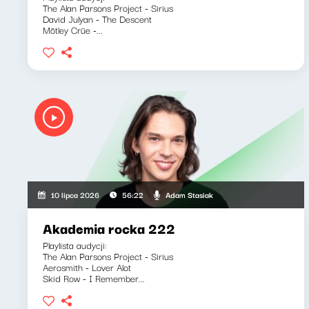
The Alan Parsons Project - Sirius
David Julyan - The Descent
Mötley Crüe -...
Adam Stasiak
10 lipca 2026
56:22
Akademia rocka 222
Playlista audycji:
The Alan Parsons Project - Sirius
Aerosmith - Lover Alot
Skid Row - I Remember...