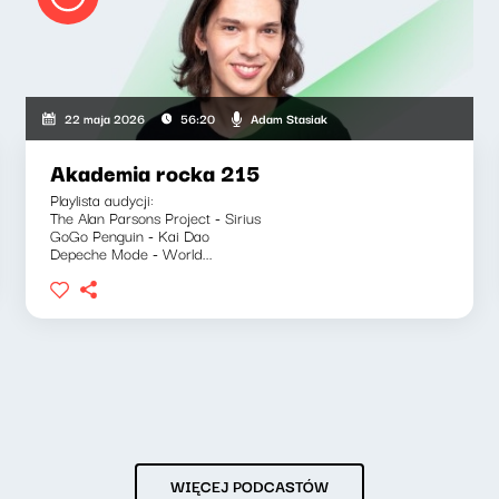
Adam Stasiak
22 maja 2026
56:20
Akademia rocka 215
Playlista audycji:
The Alan Parsons Project - Sirius
GoGo Penguin - Kai Dao
Depeche Mode - World...
WIĘCEJ PODCASTÓW