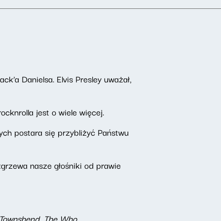
ack’a Danielsa. Elvis Presley uważał,
ocknrolla jest o wiele więcej.
ch postara się przybliżyć Państwu
zgrzewa nasze głośniki od prawie
te Townshend, The Who