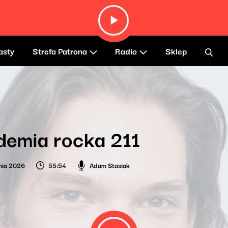
asty
Strefa Patrona
Radio
Sklep
demia rocka 211
nia 2026
55:54
Adam Stasiak