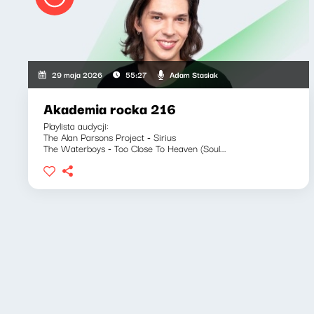
Adam Stasiak
29 maja 2026
55:27
Akademia rocka 216
Playlista audycji:
The Alan Parsons Project - Sirius
The Waterboys - Too Close To Heaven (Soul...