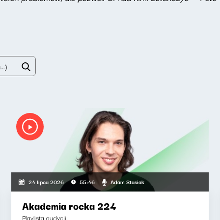
Adam Stasiak
24 lipca 2026
55:46
Akademia rocka 224
Playlista audycji: