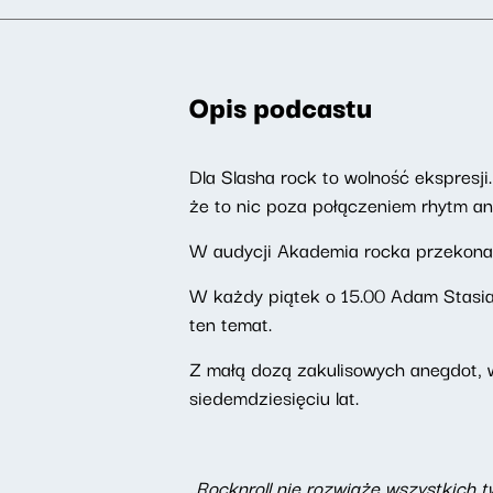
Opis podcastu
Dla Slasha rock to wolność ekspresji.
że to nic poza połączeniem rhytm an
W audycji Akademia rocka przekonają s
W każdy piątek o 15.00 Adam Stasia
ten temat.
Z małą dozą zakulisowych anegdot, w
siedemdziesięciu lat.
„Rocknroll nie rozwiąże wszystkich 