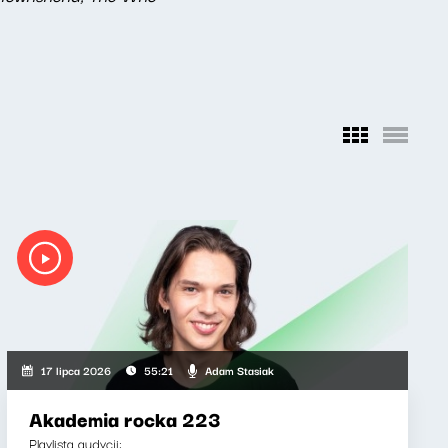
Adam Stasiak
17 lipca 2026
55:21
Akademia rocka 223
Playlista audycji: