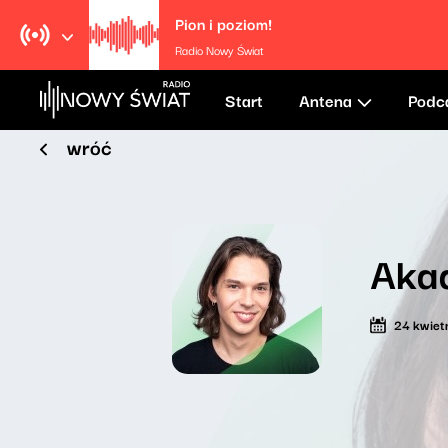
Pion i poziom!
Radio Nowy Świat
Start
Antena
Podc
wróć
Aka
24 kwiet