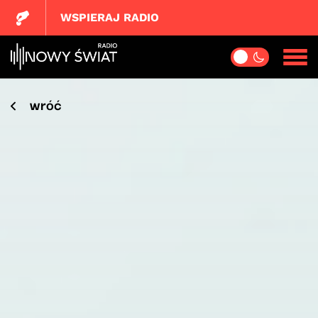
WSPIERAJ RADIO
wróć