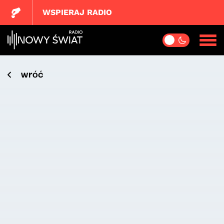
WSPIERAJ RADIO
wróć