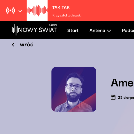
TAK TAK
Krzysztof Zalewski
Start
Antena
Podc
wróć
Amer
23 sierp