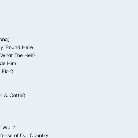
ong)
ky 'Round Here
 What The Hell?
ade Him
 Elon)
n & Cattle)
r Wall?
ense of Our Country