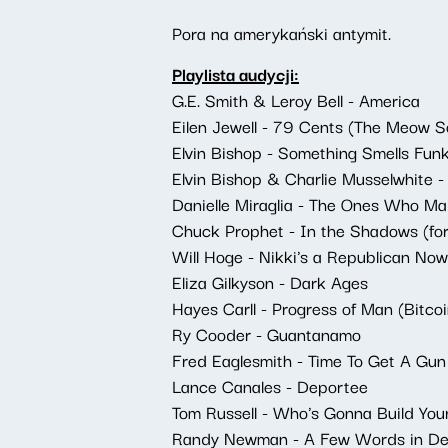
Pora na amerykański antymit.
Playlista audycji:
G.E. Smith & Leroy Bell - America
Eilen Jewell - 79 Cents (The Meow S
Elvin Bishop - Something Smells Fun
Elvin Bishop & Charlie Musselwhite -
Danielle Miraglia - The Ones Who M
Chuck Prophet - In the Shadows (for
Will Hoge - Nikki's a Republican Now
Eliza Gilkyson - Dark Ages
Hayes Carll - Progress of Man (Bitcoi
Ry Cooder - Guantanamo
Fred Eaglesmith - Time To Get A Gun
Lance Canales - Deportee
Tom Russell - Who's Gonna Build You
Randy Newman - A Few Words in Def