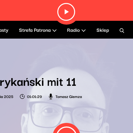
asty
Strefa Patrona
Radio
Sklep
ykański mit 11
nia 2025
01:01:29
Tomasz Giemza