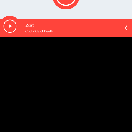
Żart
Cool Kids of Death
O odcinku
Czy jest coś bardziej amerykańskiego niż droga?
Proszę wsiadać, oczywiście do wielkiego i rażąco
nieekonomicznego motoryzacyjnego reliktu przeszłości,
bo inaczej amerykańskich szos przemierzać nie
sposób.