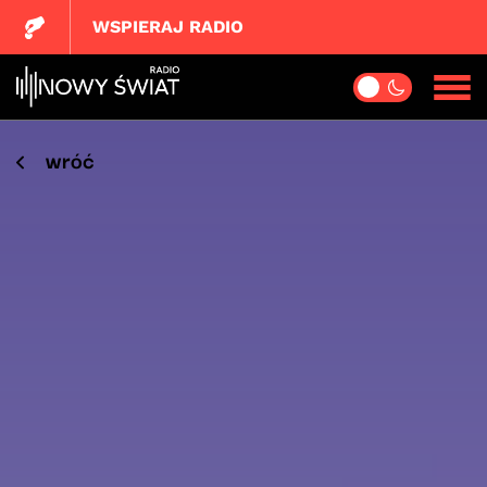
WSPIERAJ RADIO
wróć