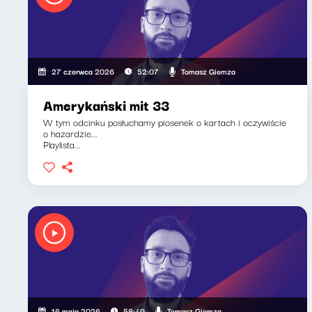
Tomasz Giemza
27 czerwca 2026
52:07
Amerykański mit 33
W tym odcinku posłuchamy piosenek o kartach i oczywiście
o hazardzie...
Playlista...
Tomasz Giemza
16 maja 2026
58:49