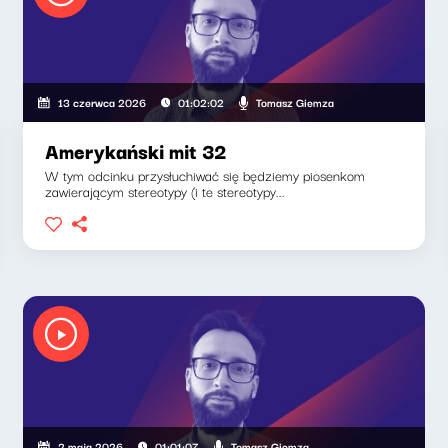
Tomasz Giemza
13 czerwca 2026
01:02:02
Amerykański mit 32
W tym odcinku przysłuchiwać się będziemy piosenkom
zawierającym stereotypy (i te stereotypy...
Tomasz Giemza
2 maja 2026
01:01:07