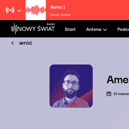
Berlin 1
Oscar Jerome
Start
Antena
Podc
wróć
Amer
21 marc