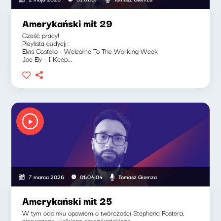
Amerykański mit 29
Cześć pracy!
Playlista audycji:
Elvis Costello - Welcome To The Working Week
Joe Ely - I Keep...
Tomasz Giemza
7 marca 2026
01:04:04
Amerykański mit 25
W tym odcinku opowiem o twórczości Stephena Fostera,
pierwszego wielkiego amerykańskiego...