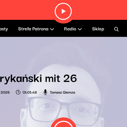
asty
Strefa Patrona
Radio
Sklep
ykański mit 26
a 2026
01:01:48
Tomasz Giemza