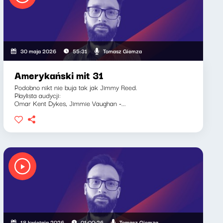
Tomasz Giemza
30 maja 2026
55:31
Amerykański mit 31
Podobno nikt nie buja tak jak Jimmy Reed.
Playlista audycji:
Omar Kent Dykes, Jimmie Vaughan -...
Tomasz Giemza
18 kwietnia 2026
01:00:26