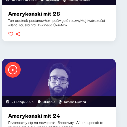
Amerykański mit 28
Ten odcinek postanowiłem poświęcić niezwykłej twórczości
Allena Toussainta, zwanego Świętym...
Tomasz Giemza
21 lutego 2026
01:01:19
Amerykański mit 24
Przenosimy się na nowojorski Broadway. W jaki sposób to
miejsce stało się amerykańskim domem...