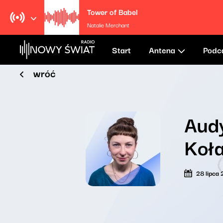
Tower of Babel
Natalie Merchant
Start
Antena
Podc
wróć
Audy
Koł
28 lipca