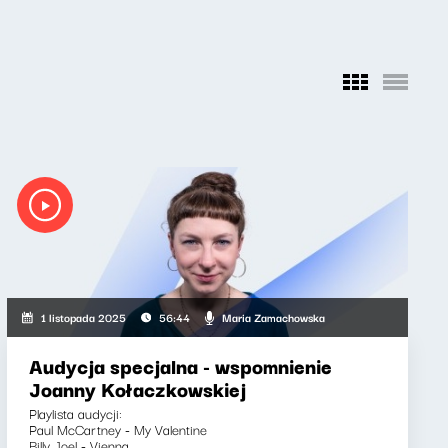
 Jakub Ferlin, Maciej Zambon
Maria Zamachowska
1 listopada 2025
56:44
Audycja specjalna - wspomnienie
Joanny Kołaczkowskiej
Playlista audycji:
Paul McCartney - My Valentine
Billy Joel - Vienna