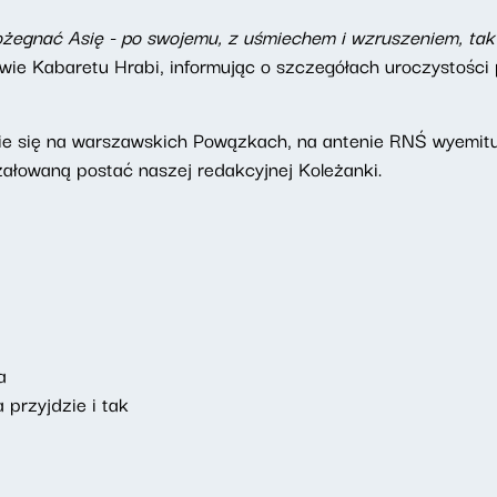
żegnać Asię - po swojemu, z uśmiechem i wzruszeniem, tak 
ie Kabaretu Hrabi, informując o szczegółach uroczystośc
ie się na warszawskich Powązkach, na antenie RNŚ wyemituj
łowaną postać naszej redakcyjnej Koleżanki.
da
 przyjdzie i tak