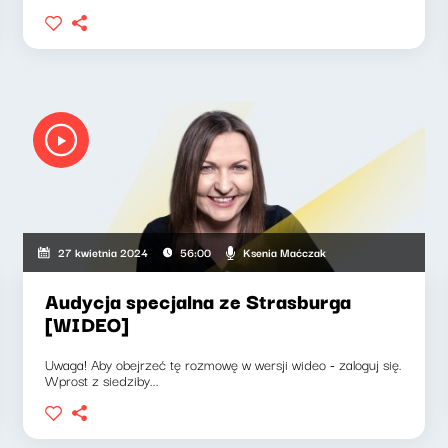
Ksenia Maćczak
27 kwietnia 2024
56:00
Audycja specjalna ze Strasburga
[WIDEO]
Uwaga! Aby obejrzeć tę rozmowę w wersji wideo - zaloguj się.
Wprost z siedziby...