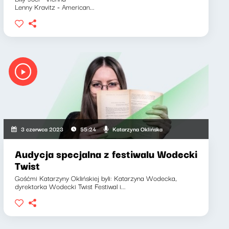
Lenny Kravitz - American...
Katarzyna Oklińska
3 czerwca 2023
55:24
Audycja specjalna z festiwalu Wodecki
Twist
Gośćmi Katarzyny Oklińskiej byli: Katarzyna Wodecka,
dyrektorka Wodecki Twist Festiwal i...