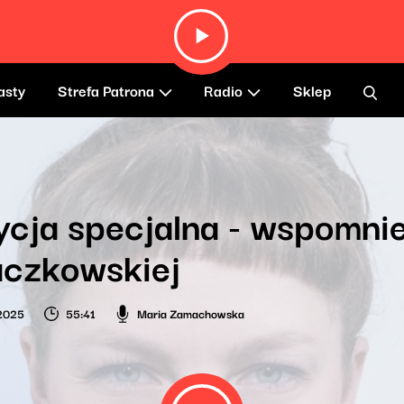
asty
Strefa Patrona
Radio
Sklep
cja specjalna - wspomnie
aczkowskiej
 2025
55:41
Maria Zamachowska