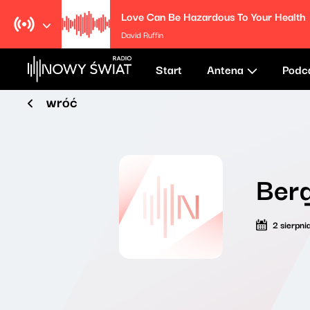
Love Can Be Hazardous To Your Health
David Ruffin
Start
Antena
Podc
wróć
Ber
2 sierpni