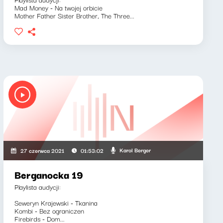
Mad Money - Na twojej orbicie
Mother Father Sister Brother, The Three...
Karol Berger
27 czerwca 2021
01:53:02
Berganocka 19
Playlista audycji:
Seweryn Krajewski - Tkanina
Kombi - Bez ograniczen
Firebirds - Dom...