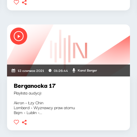
Karol Berger
13 czerwca 2021
01:26:44
Berganocka 17
Playlista audycji:
Akron - Łzy Chin
Lombard - Wyznawcy praw atomu
Bajm - Lublin -...