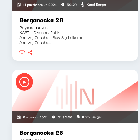
Karol Berger
11 października 2021
59:40
Berganocka 28
Playlista audycji:
KAST - Dziennik Polski
Andrzej Zaucha - Baw Się Lalkami
Andrzej Zaucha...
Karol Berger
9 sierpnia 2021
01:32:36
Berganocka 25
Playlista audycji: