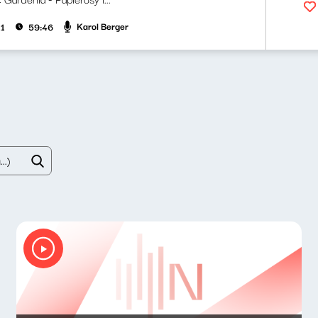
Karol Berger
21
59:46