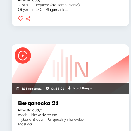
2 plus 1 - Requiem (dla samej siebie)
Obywatel G.C. - Błagam, nie...
Karol Berger
12 lipca 2021
01:56:31
Berganocka 21
Playlista audycji:
mech - Nie widzieć nic
Trybuna Brudu - Pół godziny nienawiści
Moskwa...