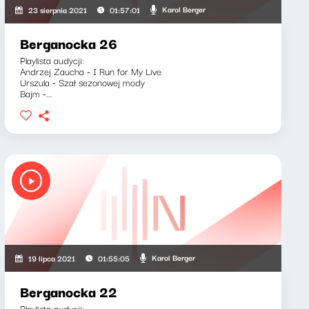
Karol Berger
23 sierpnia 2021
01:57:01
Berganocka 26
Playlista audycji:
Andrzej Zaucha - I Run for My Live
Urszula - Szał sezonowej mody
Bajm -...
Karol Berger
19 lipca 2021
01:55:05
Berganocka 22
Playlista audycji: