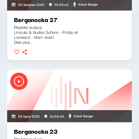
Karol Berger
30 sierpnia 2021
01:53:43
Berganocka 27
Playlista audycji:
Urszula & Budka Suflera - Próba sił
Lombard - Mam dość!
Dwa plus...
Karol Berger
26 lipca 2021
01:53:40
Berganocka 23
Playlista audycji: