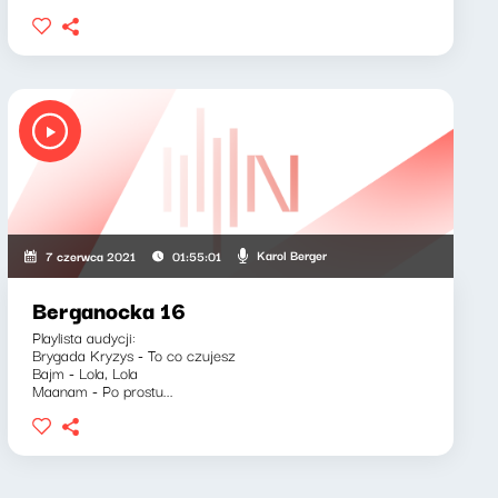
Karol Berger
7 czerwca 2021
01:55:01
Berganocka 16
Playlista audycji:
Brygada Kryzys - To co czujesz
Bajm - Lola, Lola
Maanam - Po prostu...