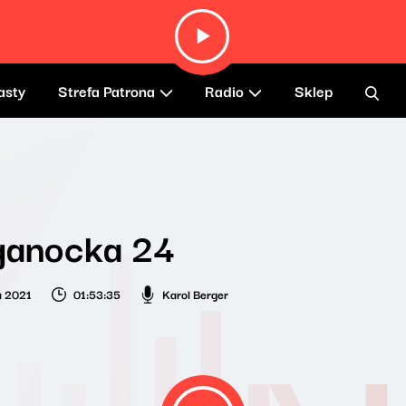
asty
Strefa Patrona
Radio
Sklep
ganocka 24
a 2021
01:53:35
Karol Berger