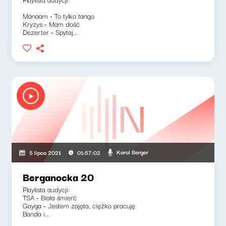
Manaam - To tylko tango
Kryzys - Mam dość
Dezerter - Spytaj...
Karol Berger
5 lipca 2021
01:57:02
Berganocka 20
Playlista audycji:
TSA - Biała śmierć
Gayga - Jestem zajęta, ciężko pracuję
Banda i...