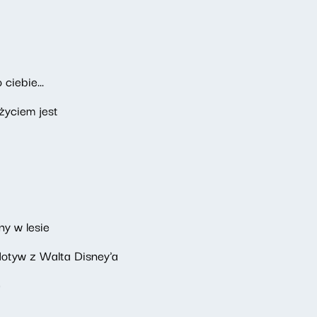
ciebie...
życiem jest
y w lesie
Motyw z Walta Disney'a
e