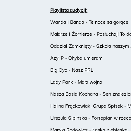
Playlista audycji:
Wanda i Banda - Te noce sa gorące
Malarze i Żołnierze - Posłuchaj! To do 
Oddział Zamknięty - Szkoła naszym 
Azyl P - Chyba umieram
Big Cyc - Nasz PRL
Lady Pank - Mała wojna
Nasza Basia Kochana - Sen znalezion
Halina Frąckowiak, Grupa Spisek - 
Urszula Sipińska - Fortepian w rzec
Maryla Rodowicz - Łaska niebieska