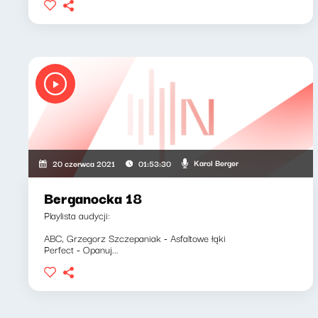
Karol Berger
20 czerwca 2021
01:53:30
Berganocka 18
Playlista audycji:
ABC, Grzegorz Szczepaniak - Asfaltowe łąki
Perfect - Opanuj...