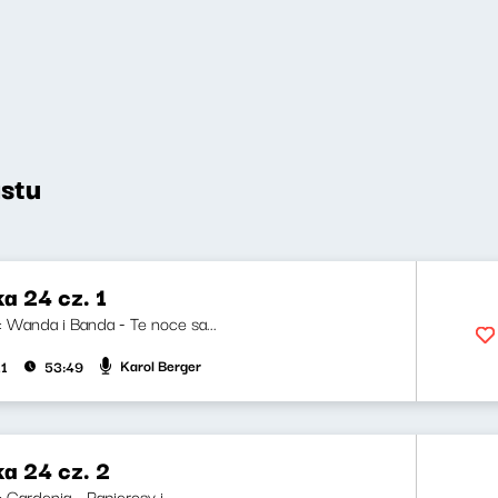
stu
a 24 cz. 1
i: Wanda i Banda - Te noce sa...
Karol Berger
21
53:49
a 24 cz. 2
: Gardenia - Papierosy i...