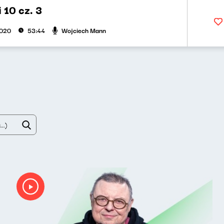
i 10 cz. 3
Wojciech Mann
2020
53:44