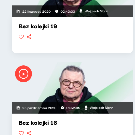
Wojciech Mann
22 listopada 2020
02:43:03
Bez kolejki 19
Wojciech Mann
25 października 2020
01:52:35
Bez kolejki 16