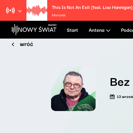
This Is Not An Exit (feat. Lisa Hannigan)
Memorial
Start
Antena
Podc
wróć
Bez 
13 wrześ