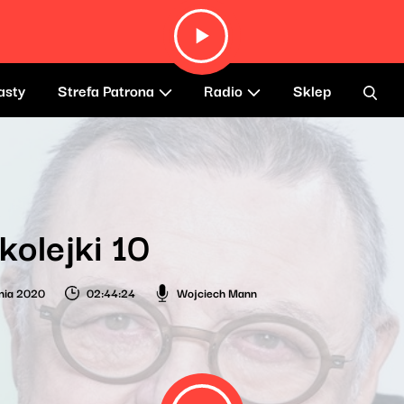
asty
Strefa Patrona
Radio
Sklep
kolejki 10
nia 2020
02:44:24
Wojciech Mann