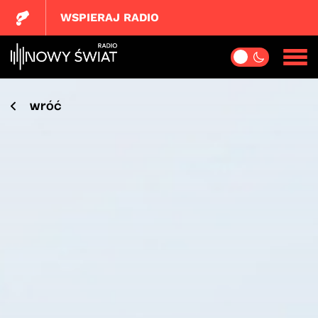
WSPIERAJ RADIO
wróć