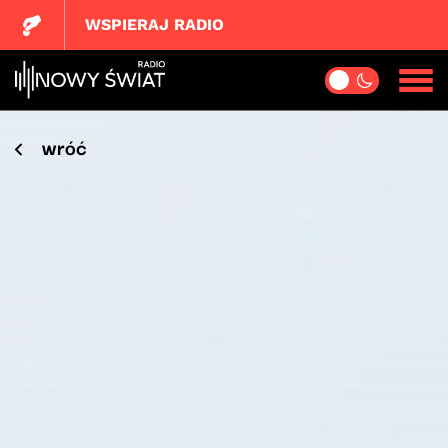
WSPIERAJ RADIO
wróć