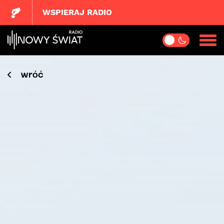
WSPIERAJ RADIO
wróć