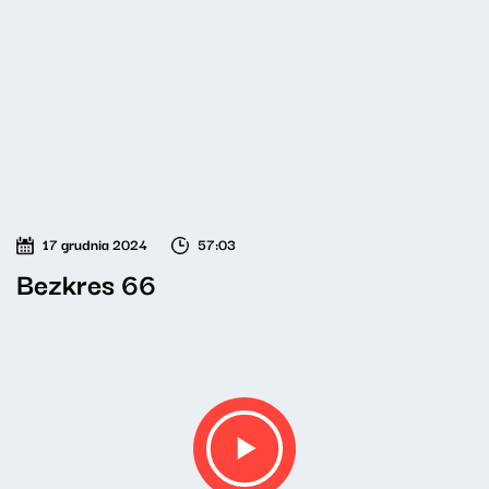
17 grudnia 2024
57:03
Bezkres 66