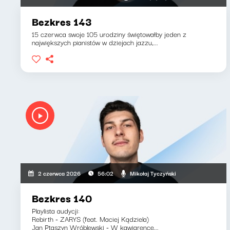
Bezkres 143
15 czerwca swoje 105 urodziny świętowałby jeden z
największych pianistów w dziejach jazzu,...
Mikołaj Tyczyński
2 czerwca 2026
56:02
Bezkres 140
Playlista audycji:
Rebirth - ZARYS (feat. Maciej Kądziela)
Jan Ptaszyn Wróblewski - W kawiarence...