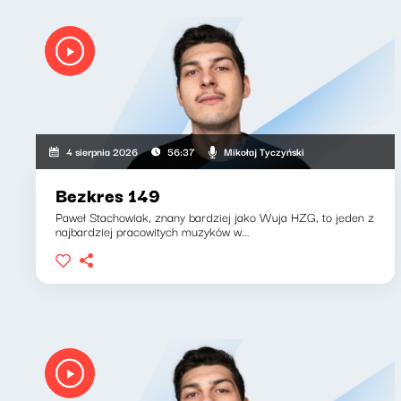
Mikołaj Tyczyński
4 sierpnia 2026
56:37
Bezkres 149
Paweł Stachowiak, znany bardziej jako Wuja HZG, to jeden z
najbardziej pracowitych muzyków w...