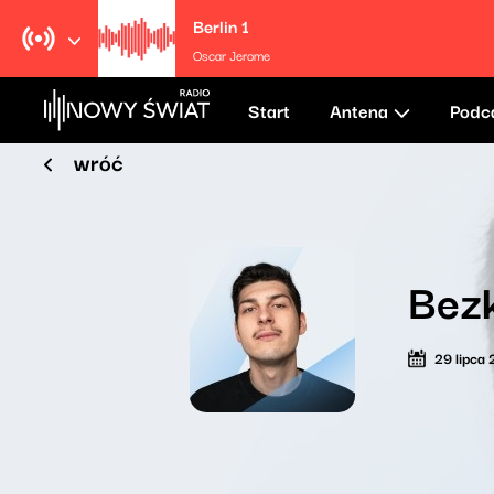
Berlin 1
Oscar Jerome
Start
Antena
Podc
wróć
Bez
29 lipca