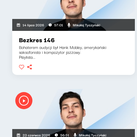
Mikołaj Tyczyński
14 lipca 2026
57:01
Bezkres 146
Bohaterem audycji był Hank Mobley, amerykański
saksofonista i kompozytor jazzowy.
Playlista...
Mikołaj Tyczyński
23 czerwca 2026
56:51