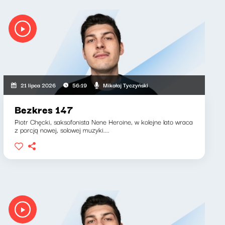
Mikołaj Tyczyński
21 lipca 2026
56:19
Bezkres 147
Piotr Chęcki, saksofonista Nene Heroine, w kolejne lato wraca
z porcją nowej, solowej muzyki....