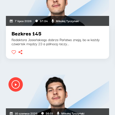
Mikołaj Tyczyński
7 lipca 2026
57:34
Bezkres 145
Redaktora Jasieńskiego dobrze Państwo znają, bo w każdy
czwartek między 23 a północą raczy...
Mikołaj Tyczyński
16 czerwca 2026
56:51