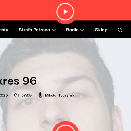
asty
Strefa Patrona
Radio
Sklep
kres 96
 2025
57:00
Mikołaj Tyczyński