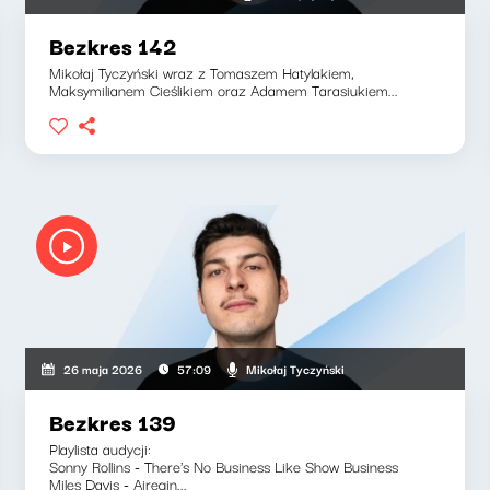
Bezkres 142
Mikołaj Tyczyński wraz z Tomaszem Hatylakiem,
Maksymilianem Cieślikiem oraz Adamem Tarasiukiem...
Mikołaj Tyczyński
26 maja 2026
57:09
Bezkres 139
Playlista audycji:
Sonny Rollins - There's No Business Like Show Business
Miles Davis - Airegin...