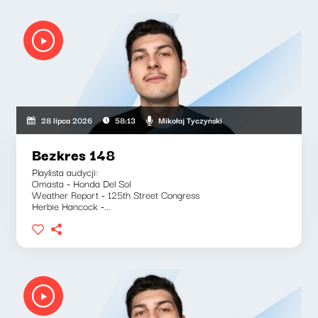
Mikołaj Tyczyński
28 lipca 2026
58:13
Bezkres 148
Playlista audycji:
Omasta - Honda Del Sol
Weather Report - 125th Street Congress
Herbie Hancock -...