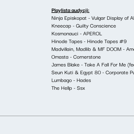
Playlista audycji:
Ninja Episkopat - Vulgar Display of Ab
Kneecap - Guilty Conscience
Kosmonauci - APEROL
Hinode Tapes - Hinode Tapes #9
Madvillain, Madlib & MF DOOM - Amer
Omasta - Cornerstone
James Blake - Take A Fall For Me (fe
Seun Kuti & Egypt 80 - Corporate Pu
Lumbago - Hades
The Hellp - Ssx