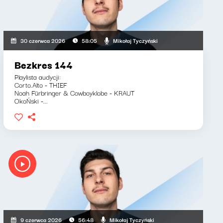
Mikołaj Tyczyński
30 czerwca 2026
58:05
Bezkres 144
Playlista audycji:
Corto.Alto - THIEF
Noah Fürbringer & Cowboyklobe - KRAUT
OkoŃski -...
Mikołaj Tyczyński
9 czerwca 2026
56:48