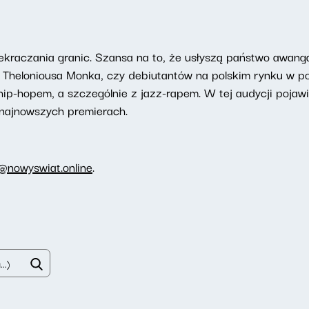
kraczania granic. Szansa na to, że usłyszą państwo awang
 Theloniousa Monka, czy debiutantów na polskim rynku w p
hip-hopem, a szczególnie z jazz-rapem. W tej audycji pojawi
najnowszych premierach.
i@nowyswiat.online
.