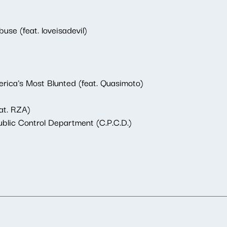
use (feat. loveisadevil)
ica's Most Blunted (feat. Quasimoto)
at. RZA)
blic Control Department (C.P.C.D.)