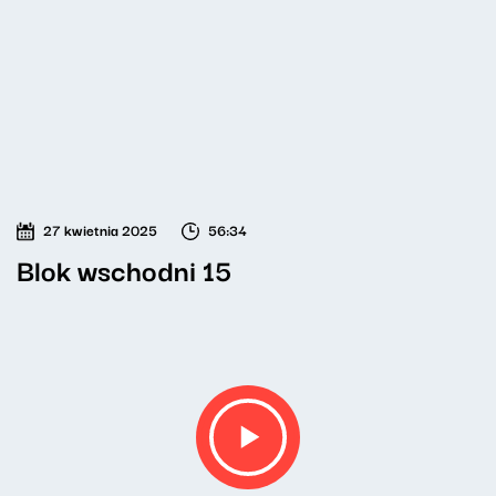
27 kwietnia 2025
56:34
Blok wschodni 15