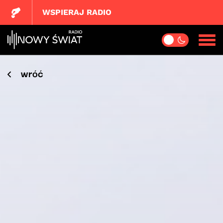
WSPIERAJ RADIO
wróć