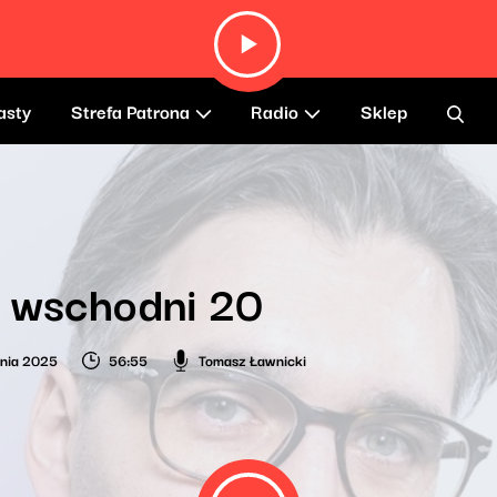
asty
Strefa Patrona
Radio
Sklep
k wschodni 20
nia 2025
56:55
Tomasz Ławnicki