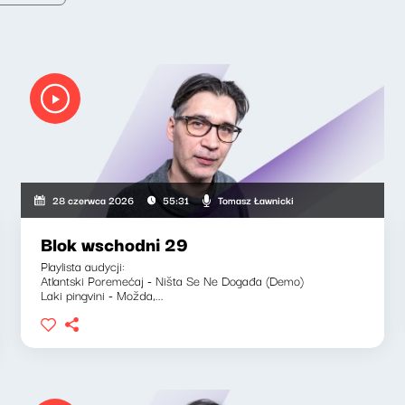
Tomasz Ławnicki
28 czerwca 2026
55:31
Blok wschodni 29
Playlista audycji:
Atlantski Poremećaj - Ništa Se Ne Događa (Demo)
Laki pingvini - Možda,...