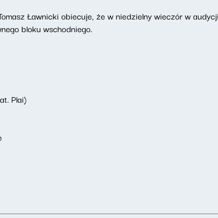
Tomasz Ławnicki obiecuje, że w niedzielny wieczór w audycji
wnego bloku wschodniego.
t. Plai)
e