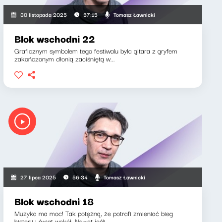
Tomasz Ławnicki
30 listopada 2025
57:15
Blok wschodni 22
Graficznym symbolem tego festiwalu była gitara z gryfem
zakończonym dłonią zaciśniętą w...
Tomasz Ławnicki
27 lipca 2025
56:34
Blok wschodni 18
Muzyka ma moc! Tak potężną, że potrafi zmieniać bieg
historii i świat wokół. Nawet jeśli...