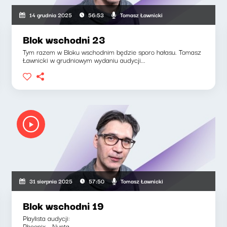
Tomasz Ławnicki
14 grudnia 2025
56:53
Blok wschodni 23
Tym razem w Bloku wschodnim będzie sporo hałasu. Tomasz
Ławnicki w grudniowym wydaniu audycji...
Tomasz Ławnicki
31 sierpnia 2025
57:50
Blok wschodni 19
Playlista audycji:
Phoenix - Nunta