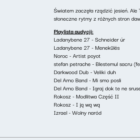
Światem zaczęła rządzić jesień. Ale 
słoneczne rytmy z różnych stron da
Playlista audycji:
Ladanybene 27 - Schneider úr
Ladanybene 27 - Menekülés
Noroc - Artist poyot
stefan petrache - Blestemul sacru (fea
Darkwood Dub - Veliki duh
Del Arno Band - Mi smo posli
Del Arno Band - Igraj dok te ne srus
Rokosz - Modlitwa Część II
Rokosz - I ją wą wą
Izrael - Wolny naród