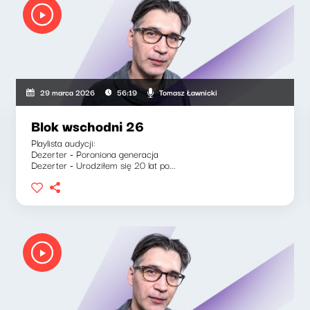
Tomasz Ławnicki
29 marca 2026
56:19
Blok wschodni 26
Playlista audycji:
Dezerter - Poroniona generacja
Dezerter - Urodziłem się 20 lat po...