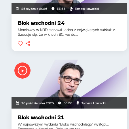
Tomasz Ławnicki
25 stycznia 2026
55:55
Blok wschodni 24
Metalowcy w NRD stanowili jedną z największych subkultur.
Szacuje się, że w latach 80. wśród...
Tomasz Ławnicki
26 października 2025
56:38
Blok wschodni 21
W najnowszym wydaniu "Bloku wschodniego" wystąpi...
Papageno z Novej Vsi. Pojawią się też...