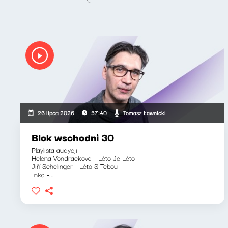
Tomasz Ławnicki
26 lipca 2026
57:40
Blok wschodni 30
Playlista audycji:
Helena Vondrackova - Léto Je Léto
Jiří Schelinger - Léto S Tebou
Inka -...