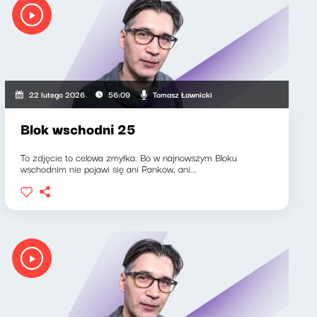
Tomasz Ławnicki
22 lutego 2026
56:09
Blok wschodni 25
To zdjęcie to celowa zmyłka. Bo w najnowszym Bloku
wschodnim nie pojawi się ani Pankow, ani...