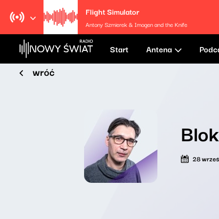
Flight Simulator
Antony Szmierek & Imogen and the Knife
Start
Antena
Podc
wróć
Blo
28 wrześ