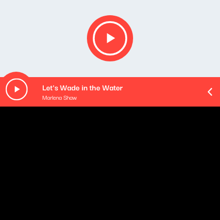
Let's Wade in the Water
Marlena Shaw
O odcinku
Graficznym symbolem tego festiwalu była gitara z
gryfem zakończonym dłonią zaciśniętą w pięść. Główną