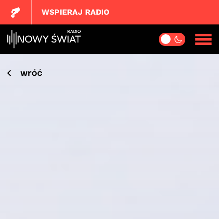
WSPIERAJ RADIO
wróć