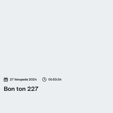
27 listopada 2024
01:53:34
Bon ton 227