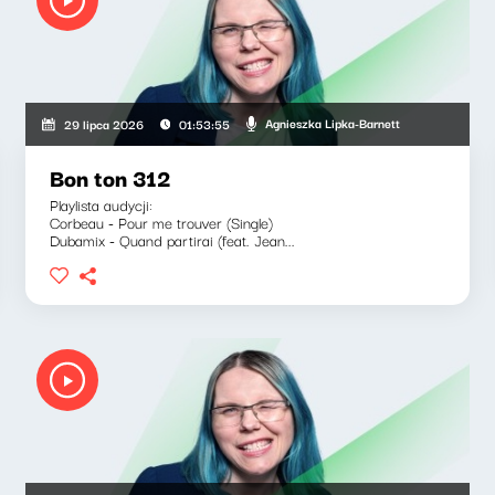
Agnieszka Lipka-Barnett
29 lipca 2026
01:53:55
Bon ton 312
Playlista audycji:
Corbeau - Pour me trouver (Single)
Dubamix - Quand partirai (feat. Jean...