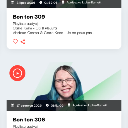
Agnieszka Lipka-Barnett
8 lipca 2026
01:53:06
Bon ton 309
Playlista audycji:
Claire Keim - Où Il Pleuvra
Vladimir Cosma & Claire Keim - Je ne peux pas...
Agnieszka Lipka-Barnett
17 czerwca 2026
01:51:09
Bon ton 306
Playlista audycji: