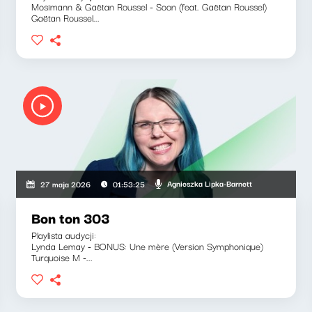
Mosimann & Gaëtan Roussel - Soon (feat. Gaëtan Roussel)
Gaëtan Roussel...
Agnieszka Lipka-Barnett
27 maja 2026
01:53:25
Bon ton 303
Playlista audycji:
Lynda Lemay - BONUS: Une mère (Version Symphonique)
Turquoise M -...