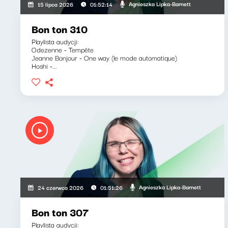
Agnieszka Lipka-Barnett
15 lipca 2026
01:52:14
Bon ton 310
Playlista audycji:
Odezenne - Tempête
Jeanne Bonjour - One way (le mode automatique)
Hoshi -...
Agnieszka Lipka-Barnett
24 czerwca 2026
01:51:26
Bon ton 307
Playlista audycji: