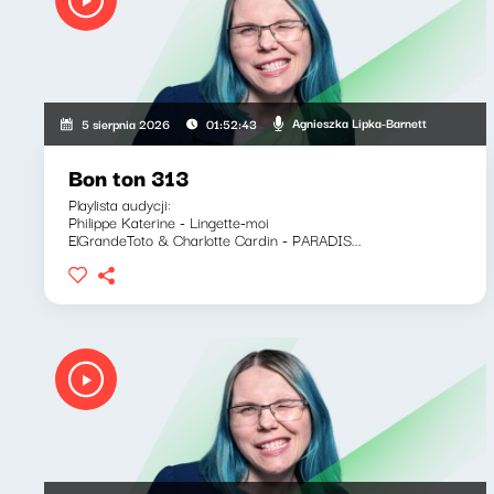
Agnieszka Lipka-Barnett
5 sierpnia 2026
01:52:43
Bon ton 313
Playlista audycji:
Philippe Katerine - Lingette-moi
ElGrandeToto & Charlotte Cardin - PARADIS...