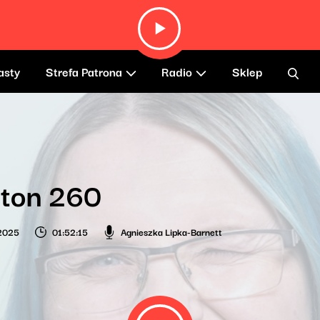
asty
Strefa Patrona
Radio
Sklep
 ton 260
 2025
01:52:15
Agnieszka Lipka-Barnett