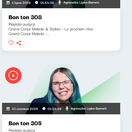
Agnieszka Lipka-Barnett
1 lipca 2026
01:54:36
Bon ton 308
Playlista audycji:
Grand Corps Malade & Styleto - Le prochain rêve
Grand Corps Malade -...
Agnieszka Lipka-Barnett
10 czerwca 2026
01:54:29
Bon ton 305
Playlista audycji: