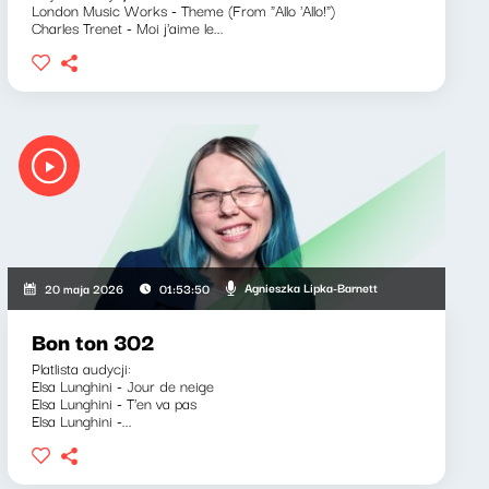
London Music Works - Theme (From "Allo 'Allo!")
Charles Trenet - Moi j'aime le...
Agnieszka Lipka-Barnett
20 maja 2026
01:53:50
Bon ton 302
Platlista audycji:
Elsa Lunghini - Jour de neige
Elsa Lunghini - T'en va pas
Elsa Lunghini -...