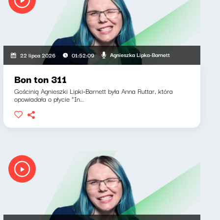
Agnieszka Lipka-Barnett
22 lipca 2026
01:52:09
Bon ton 311
Gościnią Agnieszki Lipki-Barnett była Anna Ruttar, która
opowiadała o płycie “In...