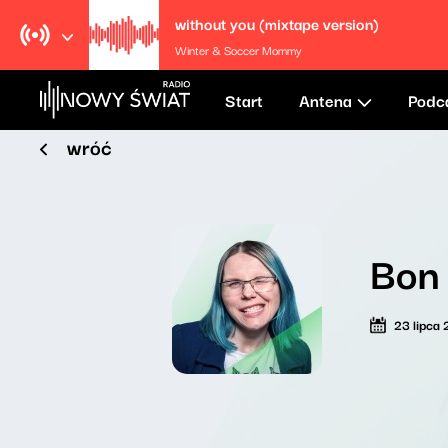
without you (mixtape version)
Winter & Soccer Mommy
Start
Antena
Podc
wróć
Bon
23 lipca