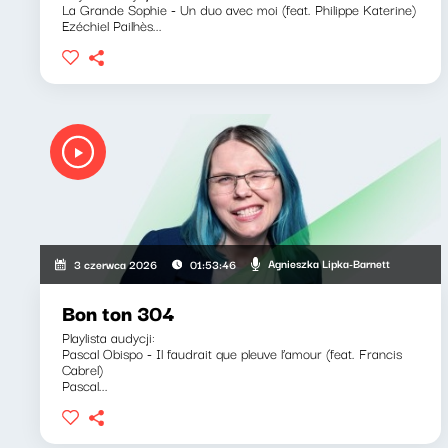
La Grande Sophie - Un duo avec moi (feat. Philippe Katerine)
Ezéchiel Pailhès...
Agnieszka Lipka-Barnett
3 czerwca 2026
01:53:46
Bon ton 304
Playlista audycji:
Pascal Obispo - Il faudrait que pleuve l’amour (feat. Francis
Cabrel)
Pascal...