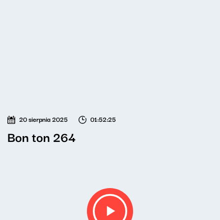
20 sierpnia 2025
01:52:25
Bon ton 264