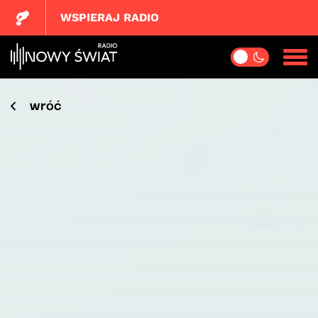
WSPIERAJ RADIO
wróć