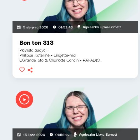
Agnieszka Lipka-Barnett
5 sierpnia 2026
01:52:43
Bon ton 313
Playlista audycji:
Philippe Katerine - Lingette-moi
ElGrandeToto & Charlotte Cardin - PARADIS...
Agnieszka Lipka-Barnett
15 lipca 2026
01:52:14