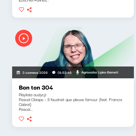
Agnieszka Lipka-Barnett
3 czerwca 2026
01:53:46
Bon ton 304
Playlista audycji:
Pascal Obispo - Il faudrait que pleuve l’amour (feat. Francis
Cabrel)
Pascal...