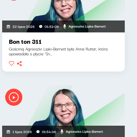
Agnieszka Lipka-Barnett
22 lipca 2026
01:52:09
Bon ton 311
Gościnią Agnieszki Lipki-Barnett była Anna Ruttar, która
opowiadała o płycie “In...
Agnieszka Lipka-Barnett
1 lipca 2026
01:54:36