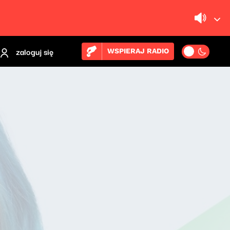
zaloguj się
WSPIERAJ RADIO