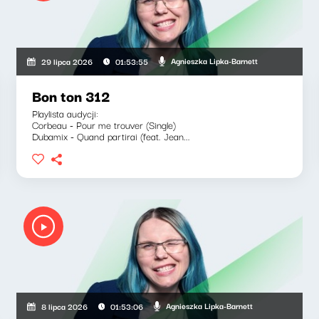
Agnieszka Lipka-Barnett
29 lipca 2026
01:53:55
Bon ton 312
Playlista audycji:
Corbeau - Pour me trouver (Single)
Dubamix - Quand partirai (feat. Jean...
Agnieszka Lipka-Barnett
8 lipca 2026
01:53:06