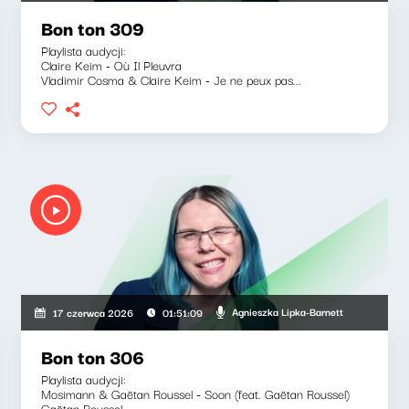
Bon ton 309
Playlista audycji:
Claire Keim - Où Il Pleuvra
Vladimir Cosma & Claire Keim - Je ne peux pas...
Agnieszka Lipka-Barnett
17 czerwca 2026
01:51:09
Bon ton 306
Playlista audycji:
Mosimann & Gaëtan Roussel - Soon (feat. Gaëtan Roussel)
Gaëtan Roussel...