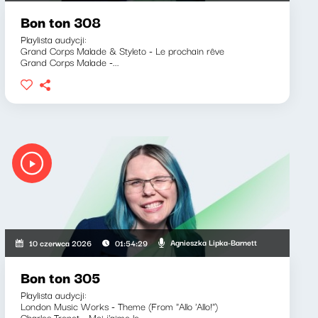
Bon ton 308
Playlista audycji:
Grand Corps Malade & Styleto - Le prochain rêve
Grand Corps Malade -...
Agnieszka Lipka-Barnett
10 czerwca 2026
01:54:29
Bon ton 305
Playlista audycji:
London Music Works - Theme (From "Allo 'Allo!")
Charles Trenet - Moi j'aime le...