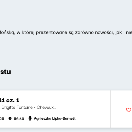
ońską, w której prezentowane są zarówno nowości, jak i nie
stu
1 cz. 1
i: Brigitte Fontaine - Cheveux...
Agnieszka Lipka-Barnett
025
56:49