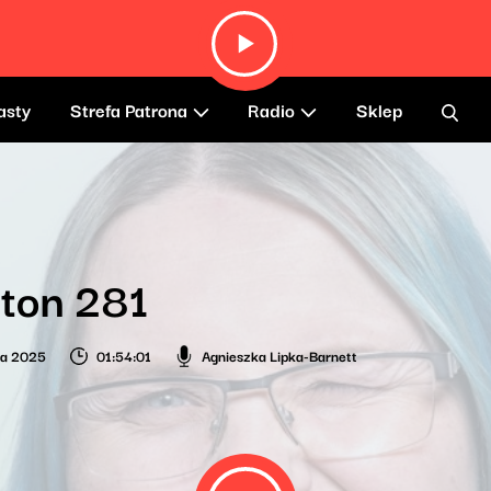
asty
Strefa Patrona
Radio
Sklep
ton 281
ia 2025
01:54:01
Agnieszka Lipka-Barnett