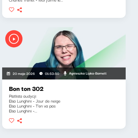
Agnieszka Lipka-Barnett
20 maja 2026
01:53:50
Bon ton 302
Platlista audycji:
Elsa Lunghini - Jour de neige
Elsa Lunghini - T'en va pas
Elsa Lunghini -...