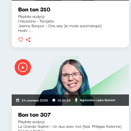
Bon ton 310
Playlista audycji:
Odezenne - Tempête
Jeanne Bonjour - One way (le mode automatique)
Hoshi -...
Agnieszka Lipka-Barnett
24 czerwca 2026
01:51:26
Bon ton 307
Playlista audycji:
La Grande Sophie - Un duo avec moi (feat. Philippe Katerine)
Ezéchiel Pailhès...