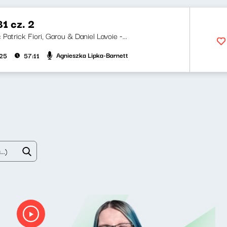
1 cz. 2
: Patrick Fiori, Garou & Daniel Lavoie -...
Agnieszka Lipka-Barnett
025
57:11