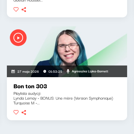
Agnieszka Lipka-Barnett
27 maja 2026
01:53:25
Bon ton 303
Playlista audycji:
Lynda Lemay - BONUS: Une mère (Version Symphonique)
Turquoise M -...