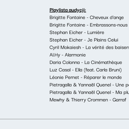
Playlista audycji:
Brigitte Fontaine - Cheveux d'ange
Brigitte Fontaine - Embrassons-nous (
Stephan Eicher - Lumière
Stephan Eicher - Je Plains Celui
Cyril Mokaiesh - La vérité des baiser
Al.Hy - Alarmonie
Daria Colonna - La Cinémathèque
Luz Casal - Ella (feat. Carla Bruni)
Léonie Pernet - Réparer le monde
Pietragalla & Yannaël Quenel - Une p
Pietragalla & Yannaël Quenel - Ma plu
Mewhy & Thierry Crommen - Garraf