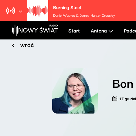
Burning Steel
Daniel Waples & James Hunter Crossley
Start
Antena
Podc
wróć
Bon 
17 grudn