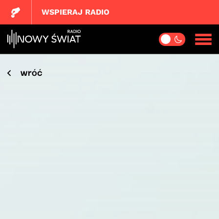
WSPIERAJ RADIO
wróć