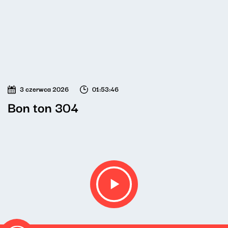
3 czerwca 2026
01:53:46
Bon ton 304