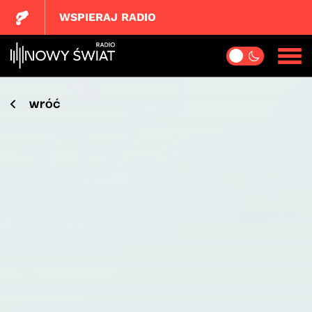
WSPIERAJ RADIO
wróć