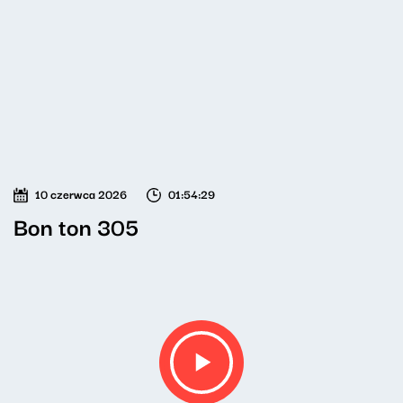
10 czerwca 2026
01:54:29
Bon ton 305