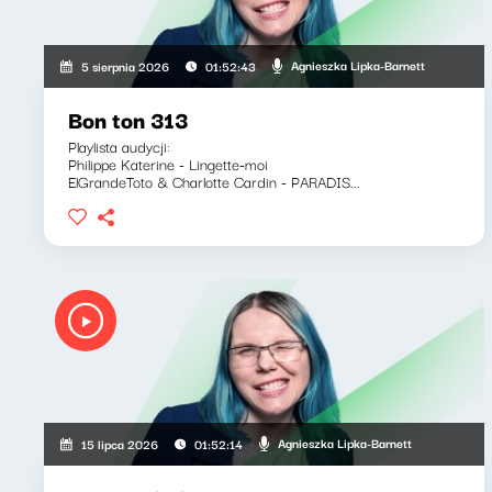
Agnieszka Lipka-Barnett
5 sierpnia 2026
01:52:43
Bon ton 313
Playlista audycji:
Philippe Katerine - Lingette-moi
ElGrandeToto & Charlotte Cardin - PARADIS...
Agnieszka Lipka-Barnett
15 lipca 2026
01:52:14