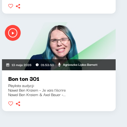
Agnieszka Lipka-Barnett
13 maja 2026
01:53:50
Bon ton 301
Playlista audycji:
Nawel Ben Kraiem - Je vais t'écrire
Nawel Ben Kraiem & Axel Bauer -...