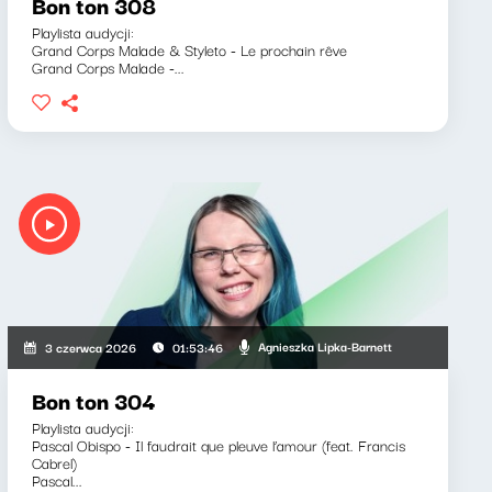
Bon ton 308
Playlista audycji:
Grand Corps Malade & Styleto - Le prochain rêve
Grand Corps Malade -...
Agnieszka Lipka-Barnett
3 czerwca 2026
01:53:46
Bon ton 304
Playlista audycji:
Pascal Obispo - Il faudrait que pleuve l’amour (feat. Francis
Cabrel)
Pascal...