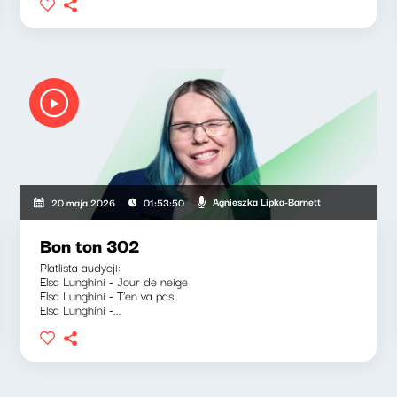
Agnieszka Lipka-Barnett
20 maja 2026
01:53:50
Bon ton 302
Platlista audycji:
Elsa Lunghini - Jour de neige
Elsa Lunghini - T'en va pas
Elsa Lunghini -...