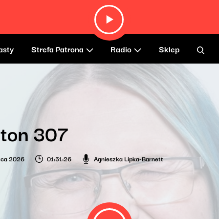
asty
Strefa Patrona
Radio
Sklep
 ton 307
wca 2026
01:51:26
Agnieszka Lipka-Barnett