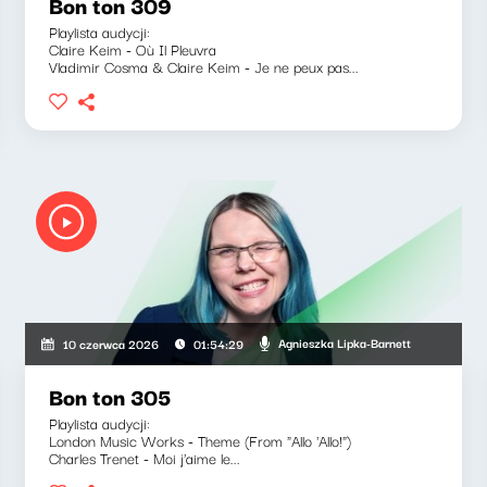
Bon ton 309
Playlista audycji:
Claire Keim - Où Il Pleuvra
Vladimir Cosma & Claire Keim - Je ne peux pas...
Agnieszka Lipka-Barnett
10 czerwca 2026
01:54:29
Bon ton 305
Playlista audycji:
London Music Works - Theme (From "Allo 'Allo!")
Charles Trenet - Moi j'aime le...