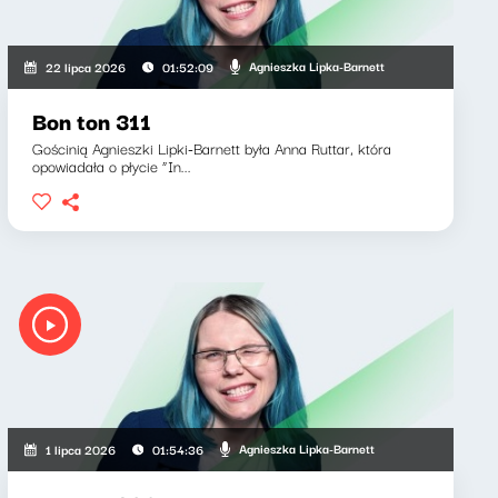
Agnieszka Lipka-Barnett
22 lipca 2026
01:52:09
Bon ton 311
Gościnią Agnieszki Lipki-Barnett była Anna Ruttar, która
opowiadała o płycie “In...
Agnieszka Lipka-Barnett
1 lipca 2026
01:54:36