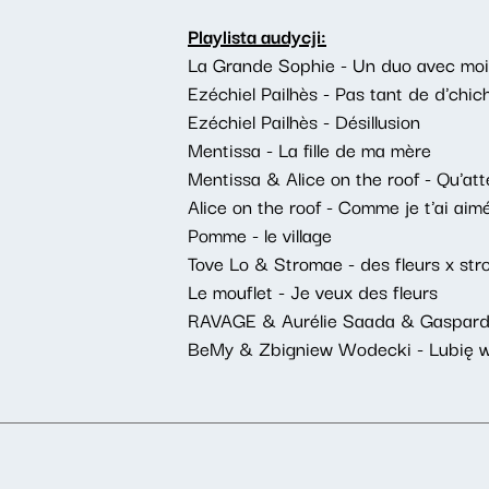
Playlista audycji:
La Grande Sophie - Un duo avec moi (
Ezéchiel Pailhès - Pas tant de d'chi
Ezéchiel Pailhès - Désillusion
Mentissa - La fille de ma mère
Mentissa & Alice on the roof - Qu'at
Alice on the roof - Comme je t'ai aimé
Pomme - le village
Tove Lo & Stromae - des fleurs x st
Le mouflet - Je veux des fleurs
RAVAGE & Aurélie Saada & Gaspar
BeMy & Zbigniew Wodecki - Lubię w