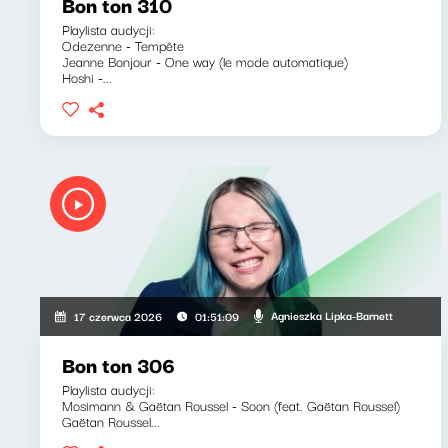
Bon ton 310
Playlista audycji:
Odezenne - Tempête
Jeanne Bonjour - One way (le mode automatique)
Hoshi -...
Agnieszka Lipka-Barnett
17 czerwca 2026
01:51:09
Bon ton 306
Playlista audycji:
Mosimann & Gaëtan Roussel - Soon (feat. Gaëtan Roussel)
Gaëtan Roussel...