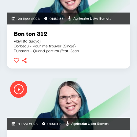
Agnieszka Lipka-Barnett
29 lipca 2026
01:53:55
Bon ton 312
Playlista audycji:
Corbeau - Pour me trouver (Single)
Dubamix - Quand partirai (feat. Jean...
Agnieszka Lipka-Barnett
8 lipca 2026
01:53:06