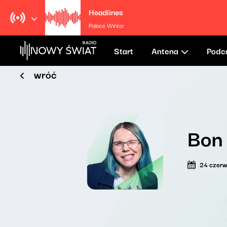
Headlines
Palace Winter
Start
Antena
Podc
wróć
Bon
24 czer