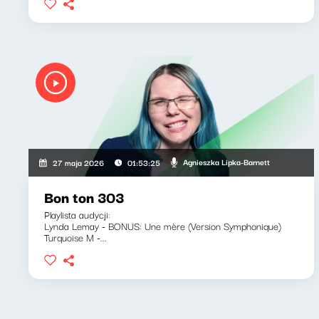
Agnieszka Lipka-Barnett
27 maja 2026
01:53:25
Bon ton 303
Playlista audycji:
Lynda Lemay - BONUS: Une mère (Version Symphonique)
Turquoise M -...