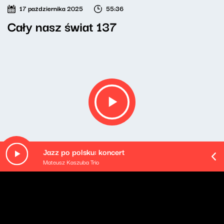
17 października 2025
55:36
Cały nasz świat 137
Jazz po polsku: koncert
Mateusz Kaszuba Trio