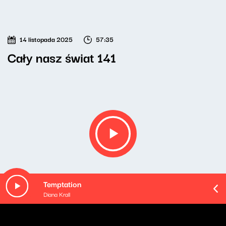
14 listopada 2025
57:35
Cały nasz świat 141
Temptation
Diana Krall