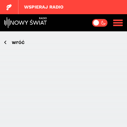
WSPIERAJ RADIO
wróć