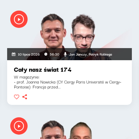
Jan Janczy, Patryk Rabiega
10 lipca 2026
56:30
Cały nasz świat 174
W magazynie:
- prof. Joanna Nowicka (CY Cergy Paris Université w Cergy-
Pontoise): Francja przed...