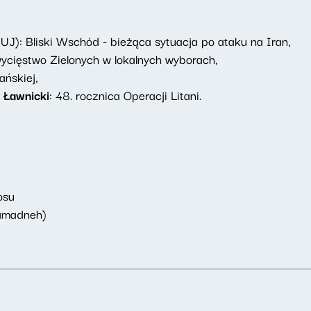
, UJ): Bliski Wschód - bieżąca sytuacja po ataku na Iran,
cięstwo Zielonych w lokalnych wyborach,
ańskiej,
 Ławnicki
: 48. rocznica Operacji Litani.
osu
Hamadneh)