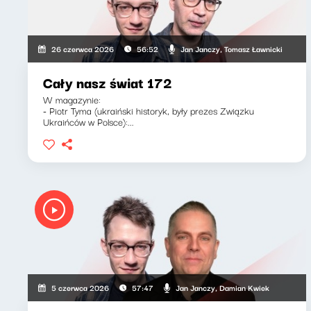
Jan Janczy, Tomasz Ławnicki
26 czerwca 2026
56:52
Cały nasz świat 172
W magazynie:
- Piotr Tyma (ukraiński historyk, były prezes Związku
Ukraińców w Polsce):...
Jan Janczy, Damian Kwiek
5 czerwca 2026
57:47