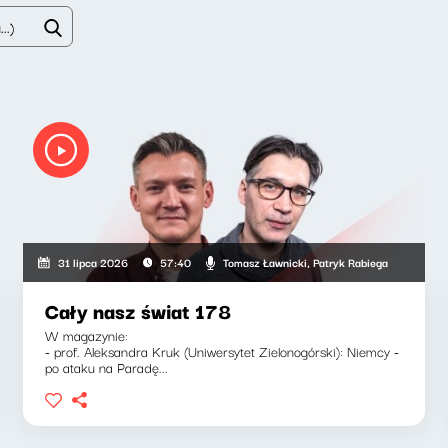
Tomasz Ławnicki, Patryk Rabiega
31 lipca 2026
57:40
Cały nasz świat 178
W magazynie:
- prof. Aleksandra Kruk (Uniwersytet Zielonogórski): Niemcy -
po ataku na Paradę...