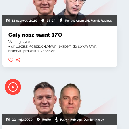
Tomasz Ławnicki, Patryk Rabiega
12 czerwca 2026
57:24
Cały nasz świat 170
W magazynie:
- dr Łukasz Kossacki-Lytwyn (ekspert do spraw Chin,
historyk, prawnik z kancelarii...
Patryk Rabiega, Damian Kwiek
22 maja 2026
56:59