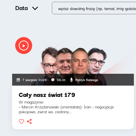
Data
Patryk Rabiega
7 sierpnia 2026
56:31
Cały nasz świat 179
W magazynie:
- Marcin Krzyżanowski (orientalista): Iran - negocjacje
pokojowe, zwrot ws. cieśniny...