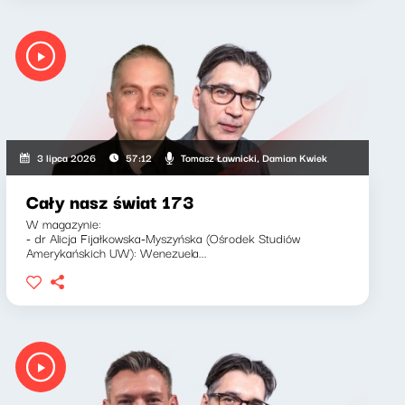
Tomasz Ławnicki, Damian Kwiek
3 lipca 2026
57:12
Cały nasz świat 173
W magazynie:
- dr Alicja Fijałkowska-Myszyńska (Ośrodek Studiów
Amerykańskich UW): Wenezuela...