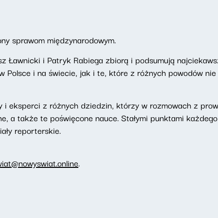
ony sprawom międzynarodowym.
z Ławnicki i Patryk Rabiega zbiorą i podsumują najciekaws
Polsce i na świecie, jak i te, które z różnych powodów nie
 i eksperci z różnych dziedzin, którzy w rozmowach z pr
ne, a także te poświęcone nauce. Stałymi punktami każdeg
iały reporterskie.
wiat@nowyswiat.online
.