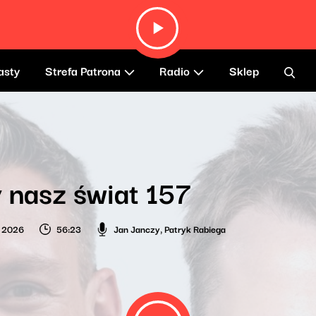
asty
Strefa Patrona
Radio
Sklep
 nasz świat 157
a 2026
56:23
Jan Janczy
,
Patryk Rabiega