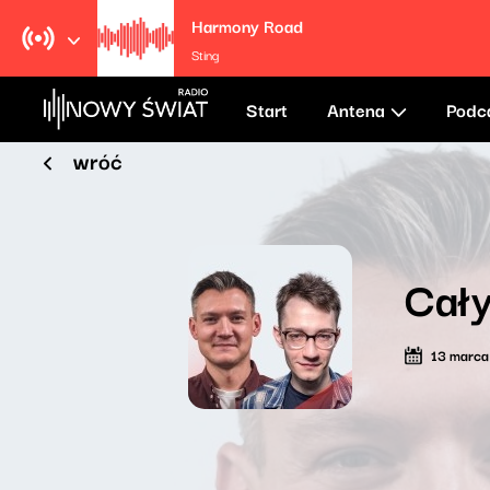
Harmony Road
Sting
Start
Antena
Podc
wróć
Cały
13 marc