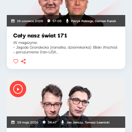
Patryk Rabiega, Damian Kwiek
19 czerwca 2026
57:05
Cały nasz świat 171
W magazynie:
- Jagoda Grondecka (iranistka, dziennikarka): Bliski Wschód
- porozumienie Iran-USA...
Jan Janczy, Tomasz Ławnicki
29 maja 2026
56:47