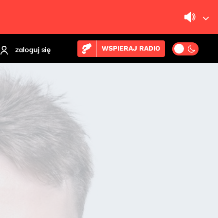
zaloguj się
WSPIERAJ RADIO