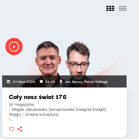
Jan Janczy, Patryk Rabiega
24 lipca 2026
54:49
Cały nasz świat 176
W magazynie:
- Magda Jakubowska (wiceprezeska Visegrad Insight):
Węgry - zmiana konstytucji,
-...