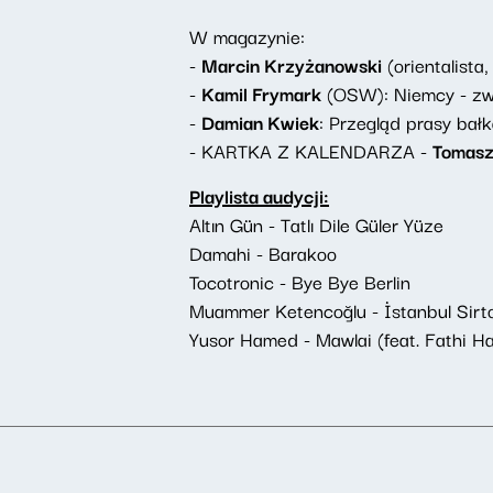
W magazynie:
-
Marcin Krzyżanowski
(orientalista
-
Kamil Frymark
(OSW): Niemcy - zwy
-
Damian Kwiek
: Przegląd prasy bałk
- KARTKA Z KALENDARZA -
Tomasz
Playlista audycji:
Altın Gün - Tatlı Dile Güler Yüze
Damahi - Barakoo
Tocotronic - Bye Bye Berlin
Muammer Ketencoğlu - İstanbul Sirt
Yusor Hamed - Mawlai (feat. Fathi 