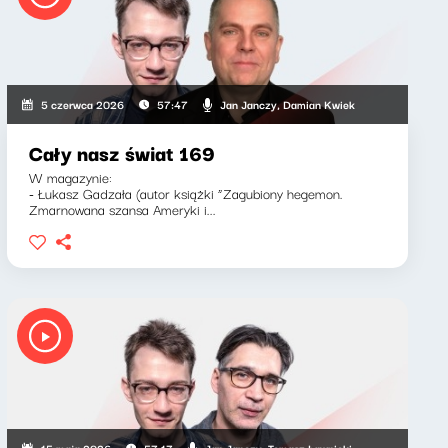
Jan Janczy, Damian Kwiek
5 czerwca 2026
57:47
Cały nasz świat 169
W magazynie:
- Łukasz Gadzała (autor książki “Zagubiony hegemon.
Zmarnowana szansa Ameryki i...
Jan Janczy, Tomasz Ławnicki