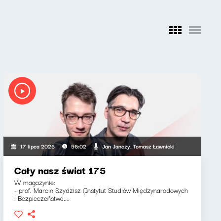
Jan Janczy, Tomasz Ławnicki
17 lipca 2026
56:02
Cały nasz świat 175
W magazynie:
- prof. Marcin Szydzisz (Instytut Studiów Międzynarodowych
i Bezpieczeństwa,...