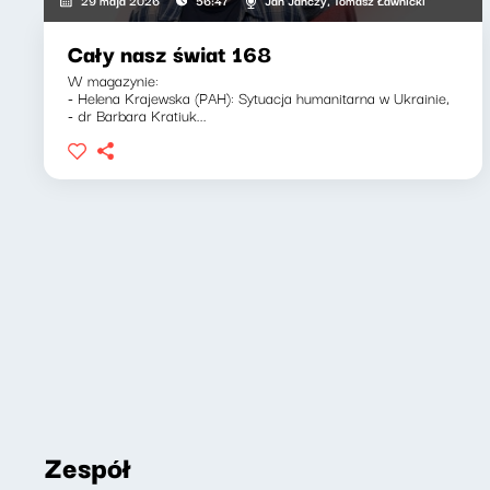
29 maja 2026
56:47
Cały nasz świat 168
W magazynie:
- Helena Krajewska (PAH): Sytuacja humanitarna w Ukrainie,
- dr Barbara Kratiuk...
Zespół