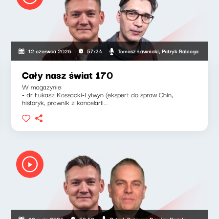
Tomasz Ławnicki, Patryk Rabiega
12 czerwca 2026
57:24
Cały nasz świat 170
W magazynie:
- dr Łukasz Kossacki-Lytwyn (ekspert do spraw Chin,
historyk, prawnik z kancelarii...
Patryk Rabiega, Damian Kwiek