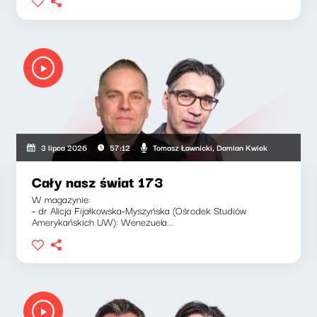
Tomasz Ławnicki, Damian Kwiek
3 lipca 2026
57:12
Cały nasz świat 173
W magazynie:
- dr Alicja Fijałkowska-Myszyńska (Ośrodek Studiów
Amerykańskich UW): Wenezuela...