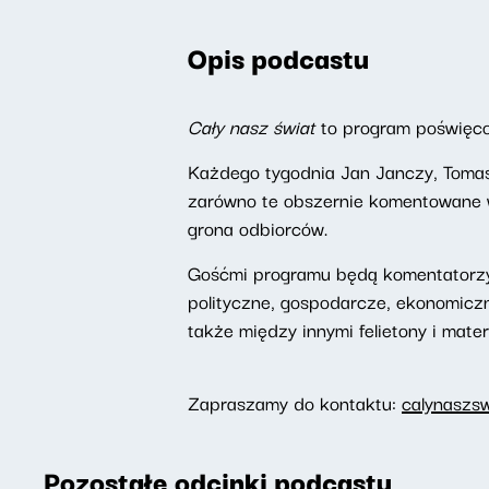
Opis podcastu
Cały nasz świat
to program poświęc
Każdego tygodnia Jan Janczy, Tomas
zarówno te obszernie komentowane w 
grona odbiorców.
Gośćmi programu będą komentatorzy
polityczne, gospodarcze, ekonomicz
także między innymi felietony i mater
Zapraszamy do kontaktu:
calynaszs
Pozostałe odcinki podcastu