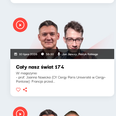
Jan Janczy, Patryk Rabiega
10 lipca 2026
56:30
Cały nasz świat 174
W magazynie:
- prof. Joanna Nowicka (CY Cergy Paris Université w Cergy-
Pontoise): Francja przed...