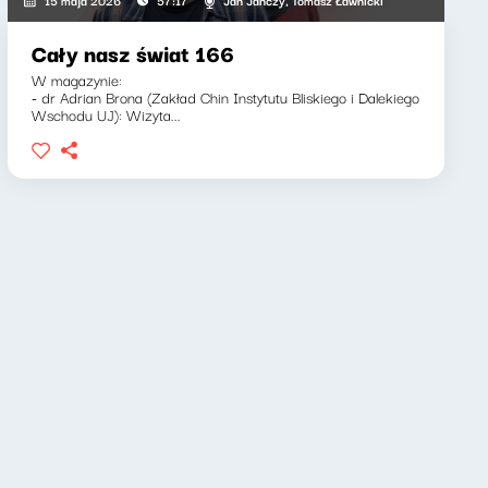
15 maja 2026
57:17
Cały nasz świat 166
W magazynie:
- dr Adrian Brona (Zakład Chin Instytutu Bliskiego i Dalekiego
Wschodu UJ): Wizyta...