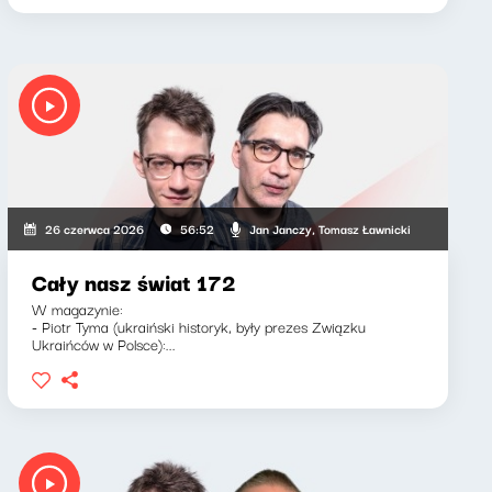
Jan Janczy, Tomasz Ławnicki
26 czerwca 2026
56:52
Cały nasz świat 172
W magazynie:
- Piotr Tyma (ukraiński historyk, były prezes Związku
Ukraińców w Polsce):...