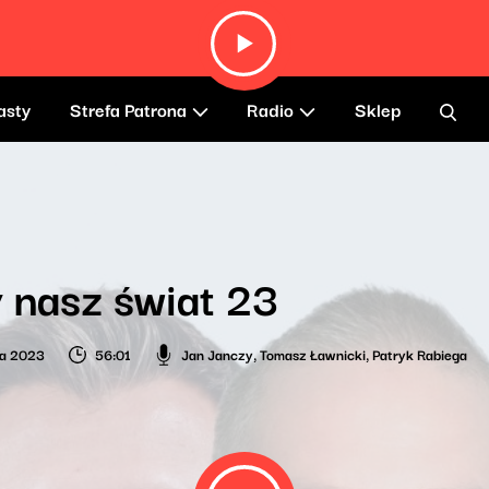
asty
Strefa Patrona
Radio
Sklep
 nasz świat 23
ia 2023
56:01
Jan Janczy
,
Tomasz Ławnicki
,
Patryk Rabiega