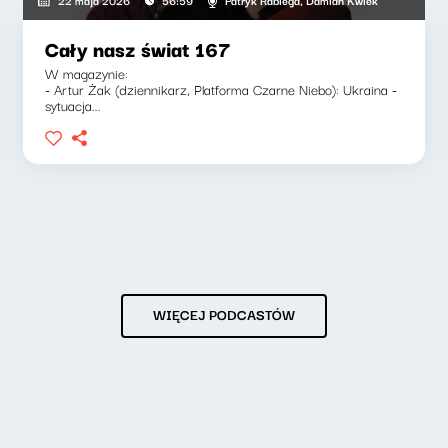
22 maja 2026
56:59
Cały nasz świat 167
W magazynie:
- Artur Żak (dziennikarz, Platforma Czarne Niebo): Ukraina -
sytuacja...
WIĘCEJ PODCASTÓW