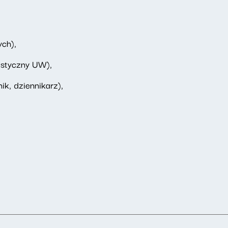
ych),
listyczny UW),
ik, dziennikarz),