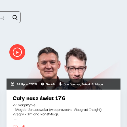
Jan Janczy, Patryk Rabiega
24 lipca 2026
54:49
Cały nasz świat 176
W magazynie:
- Magda Jakubowska (wiceprezeska Visegrad Insight):
Węgry - zmiana konstytucji,
-...