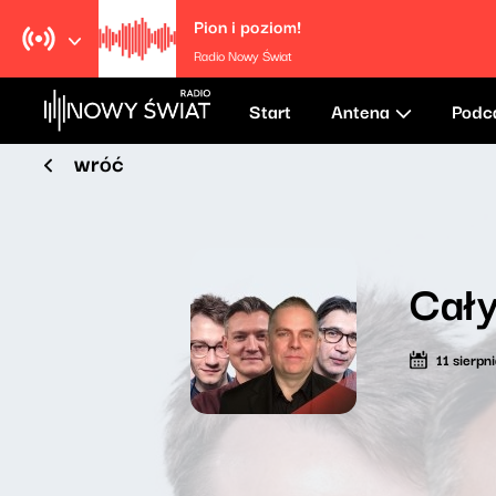
Pion i poziom!
Radio Nowy Świat
Start
Antena
Podc
wróć
Cały
11 sierpn