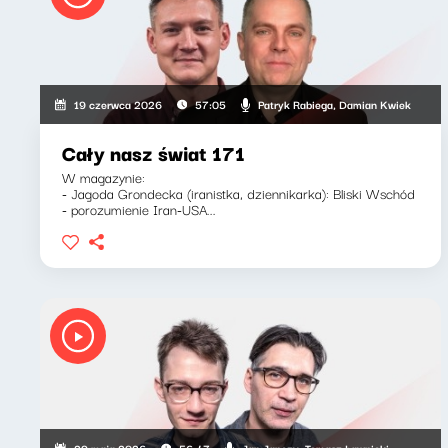
Patryk Rabiega, Damian Kwiek
19 czerwca 2026
57:05
Cały nasz świat 171
W magazynie:
- Jagoda Grondecka (iranistka, dziennikarka): Bliski Wschód
- porozumienie Iran-USA...
Jan Janczy, Tomasz Ławnicki