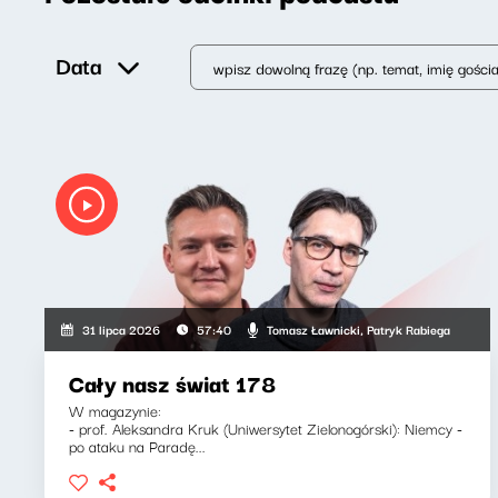
Data
Tomasz Ławnicki, Patryk Rabiega
31 lipca 2026
57:40
Cały nasz świat 178
W magazynie:
- prof. Aleksandra Kruk (Uniwersytet Zielonogórski): Niemcy -
po ataku na Paradę...