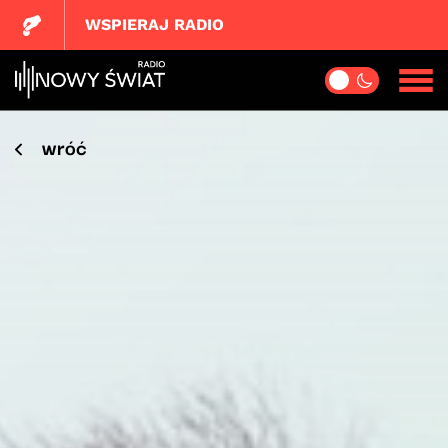
WSPIERAJ RADIO
wróć