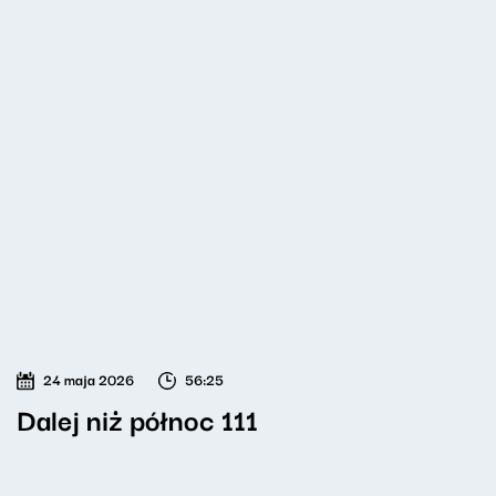
24 maja 2026
56:25
Dalej niż północ 111